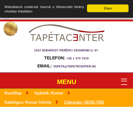
Weboldalunk cookie-kat használ a felhasználói élmény
Értem
növelése érdekében
1047 BUDAPEST PERÉNYI ZSIGMOND U. 47.
TELEFON:
+36 1 370 7010
EMAIL:
TAPETA@TAPETACENTER.HU
MENU
Kezdőlap
Gyártók: Komar
Katalógus: Komar Infinity
Cikkszám: 6033C-VD2