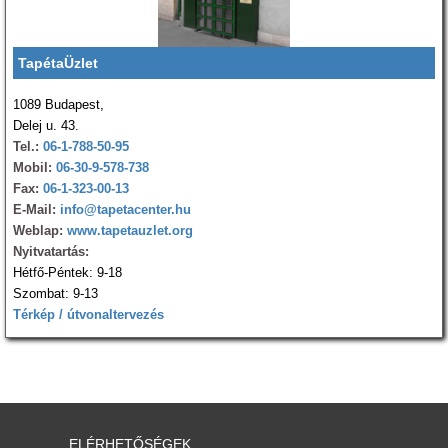
TapétaÜzlet
1089 Budapest,
Delej u. 43.
Tel.:
06-1-788-50-95
Mobil:
06-30-9-578-738
Fax:
06-1-323-00-13
E-Mail:
info@tapetacenter.hu
Weblap:
www.tapetauzlet.org
Nyitvatartás:
Hétfő-Péntek: 9-18
Szombat: 9-13
Térkép / útvonaltervezés
ELÉRHETŐSÉGEK