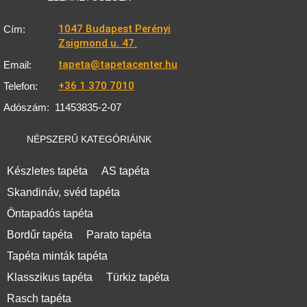
1047 Budapest Perényi
Cím:
Zsigmond u. 47.
tapeta@tapetacenter.hu
Email:
+36 1 370 7010
Telefon:
Adószám:
11453835-2-07
NÉPSZERŰ KATEGÓRIÁINK
Készletes tapéta
AS tapéta
Skandináv, svéd tapéta
Öntapadós tapéta
Bordűr tapéta
Parato tapéta
Tapéta minták tapéta
Klasszikus tapéta
Türkiz tapéta
Rasch tapéta