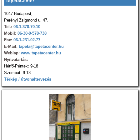
TapétaCenter
1047 Budapest,
Perényi Zsigmond u. 47.
Tel.:
06-1-370-70-10
Mobil:
06-30-9-578-738
Fax:
06-1-231-02-73
E-Mail:
tapeta@tapetacenter.hu
Weblap:
www.tapetacenter.hu
Nyitvatartás:
Hétfő-Péntek: 9-18
Szombat: 9-13
Térkép / útvonaltervezés