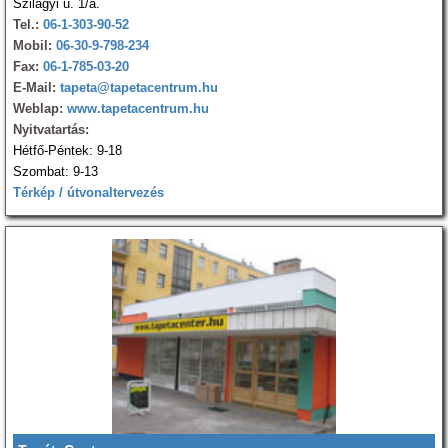
Szilágyi u. 1/a.
Tel.:
06-1-303-90-52
Mobil:
06-30-9-798-234
Fax:
06-1-785-03-20
E-Mail:
tapeta@tapetacentrum.hu
Weblap:
www.tapetacentrum.hu
Nyitvatartás:
Hétfő-Péntek: 9-18
Szombat: 9-13
Térkép / útvonaltervezés