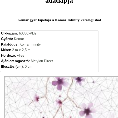
adatlapja
Komar gyár tapétája a Komar Infinity katalógusból
Cikkszám:
6033C-VD2
Gyártó:
Komar
Katalógus:
Komar Infinity
Méret:
2 m x 2,5 m
Hordozó:
vlies
Ajánlott ragasztó:
Metylan Direct
Illesztés (cm):
0 cm.