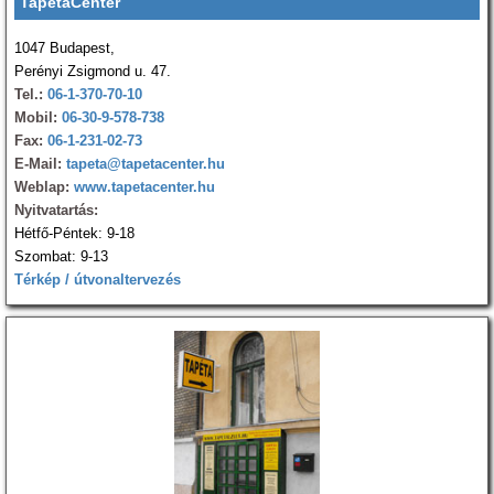
TapétaCenter
1047 Budapest,
Perényi Zsigmond u. 47.
Tel.:
06-1-370-70-10
Mobil:
06-30-9-578-738
Fax:
06-1-231-02-73
E-Mail:
tapeta@tapetacenter.hu
Weblap:
www.tapetacenter.hu
Nyitvatartás:
Hétfő-Péntek: 9-18
Szombat: 9-13
Térkép / útvonaltervezés