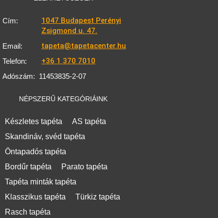
1047 Budapest Perényi
Cím:
Zsigmond u. 47.
tapeta@tapetacenter.hu
Email:
+36 1 370 7010
Telefon:
Adószám:
11453835-2-07
NÉPSZERŰ KATEGÓRIÁINK
Készletes tapéta
AS tapéta
Skandináv, svéd tapéta
Öntapadós tapéta
Bordűr tapéta
Parato tapéta
Tapéta minták tapéta
Klasszikus tapéta
Türkiz tapéta
Rasch tapéta