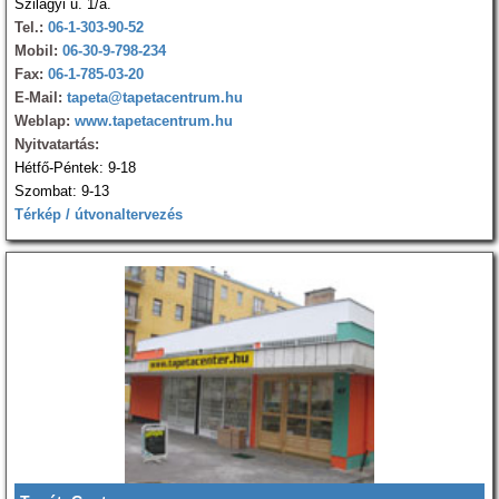
Szilágyi u. 1/a.
Tel.:
06-1-303-90-52
Mobil:
06-30-9-798-234
Fax:
06-1-785-03-20
E-Mail:
tapeta@tapetacentrum.hu
Weblap:
www.tapetacentrum.hu
Nyitvatartás:
Hétfő-Péntek: 9-18
Szombat: 9-13
Térkép / útvonaltervezés