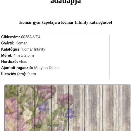
adatlapja
Komar gyár tapétája a Komar Infinity katalógusból
Cikkszám:
6038A-VD4
Gyártó:
Komar
Katalógus:
Komar Infinity
Méret:
4 m x 2,5 m
Hordozó:
vlies
Ajánlott ragasztó:
Metylan Direct
Illesztés (cm):
0 cm.