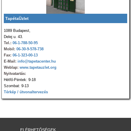
TapétaÜzlet
1089 Budapest,
Delej u. 43.
Tel.:
06-1-788-50-95
Mobil:
06-30-9-578-738
Fax:
06-1-323-00-13
E-Mail:
info@tapetacenter.hu
Weblap:
www.tapetauzlet.org
Nyitvatartás:
Hétfő-Péntek: 9-18
Szombat: 9-13
Térkép / útvonaltervezés
ELÉRHETŐSÉGEK