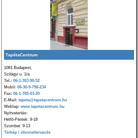
TapétaCentrum
1081 Budapest,
Szilágyi u. 1/a.
Tel.:
06-1-303-90-52
Mobil:
06-30-9-798-234
Fax:
06-1-785-03-20
E-Mail:
tapeta@tapetacentrum.hu
Weblap:
www.tapetacentrum.hu
Nyitvatartás:
Hétfő-Péntek: 9-18
Szombat: 9-13
Térkép / útvonaltervezés