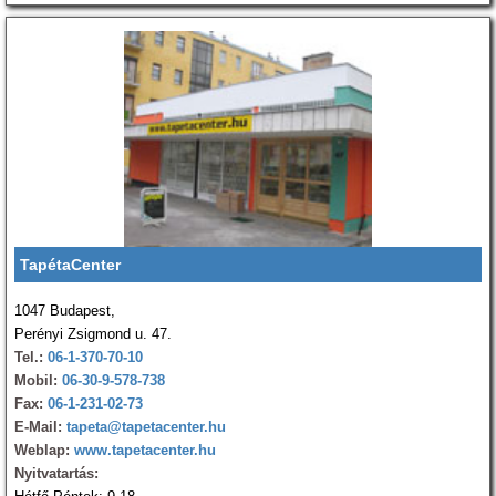
TapétaCenter
1047 Budapest,
Perényi Zsigmond u. 47.
Tel.:
06-1-370-70-10
Mobil:
06-30-9-578-738
Fax:
06-1-231-02-73
E-Mail:
tapeta@tapetacenter.hu
Weblap:
www.tapetacenter.hu
Nyitvatartás: