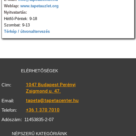
Weblap:
www.tapetauzlet.org
Nyitvatartás:
Hétfő-Péntek: 9-18
Szombat: 9-13
Térkép / útvonaltervezés
ELÉRHETŐSÉGEK
1047 Budapest Perényi
Cím:
Zsigmond u. 47.
tapeta@tapetacenter.hu
Email:
+36 1 370 7010
Telefon:
Adószám:
11453835-2-07
NÉPSZERŰ KATEGÓRIÁINK