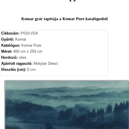
Komar gyár tapétája a Komar Pure katalógusból
Cikkszám:
P010-VD4
Gyártó:
Komar
Katalógus:
Komar Pure
Méret:
400 cm x 250 cm
Hordozó:
vlies
Ajánlott ragasztó:
Metylan Direct
Illesztés (cm):
0 cm.