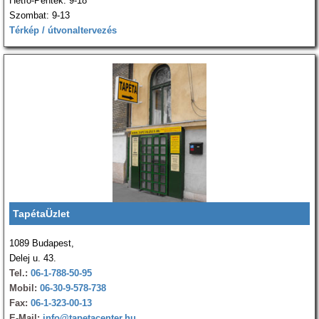
Hétfő-Péntek: 9-18
Szombat: 9-13
Térkép / útvonaltervezés
TapétaÜzlet
1089 Budapest,
Delej u. 43.
Tel.:
06-1-788-50-95
Mobil:
06-30-9-578-738
Fax:
06-1-323-00-13
E-Mail:
info@tapetacenter.hu