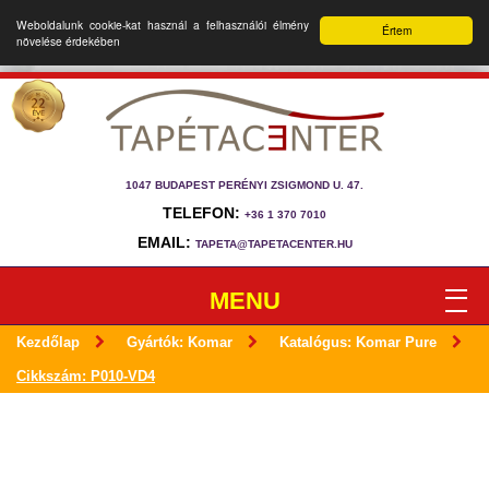
Weboldalunk cookie-kat használ a felhasználói élmény
Értem
növelése érdekében
1047 BUDAPEST PERÉNYI ZSIGMOND U. 47.
TELEFON:
+36 1 370 7010
EMAIL:
TAPETA@TAPETACENTER.HU
MENU
Kezdőlap
Gyártók: Komar
Katalógus: Komar Pure
Cikkszám: P010-VD4