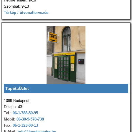
Hétfő-Péntek: 9-18
Szombat: 9-13
Térkép / útvonaltervezés
TapétaÜzlet
1089 Budapest,
Delej u. 43.
Tel.:
06-1-788-50-95
Mobil:
06-30-9-578-738
Fax:
06-1-323-00-13
E-Mail:
info@tapetacenter.hu