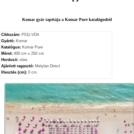
Komar gyár tapétája a Komar Pure katalógusból
Cikkszám:
P011-VD4
Gyártó:
Komar
Katalógus:
Komar Pure
Méret:
400 cm x 250 cm
Hordozó:
vlies
Ajánlott ragasztó:
Metylan Direct
Illesztés (cm):
0 cm.