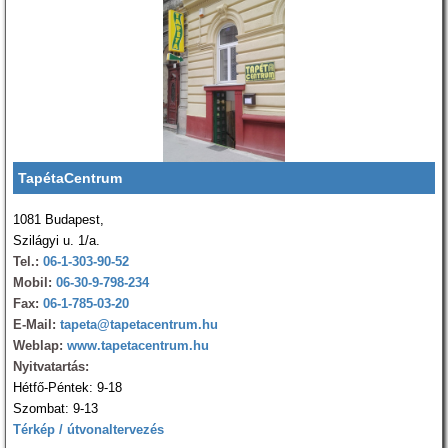
TapétaCentrum
1081 Budapest,
Szilágyi u. 1/a.
Tel.:
06-1-303-90-52
Mobil:
06-30-9-798-234
Fax:
06-1-785-03-20
E-Mail:
tapeta@tapetacentrum.hu
Weblap:
www.tapetacentrum.hu
Nyitvatartás:
Hétfő-Péntek: 9-18
Szombat: 9-13
Térkép / útvonaltervezés