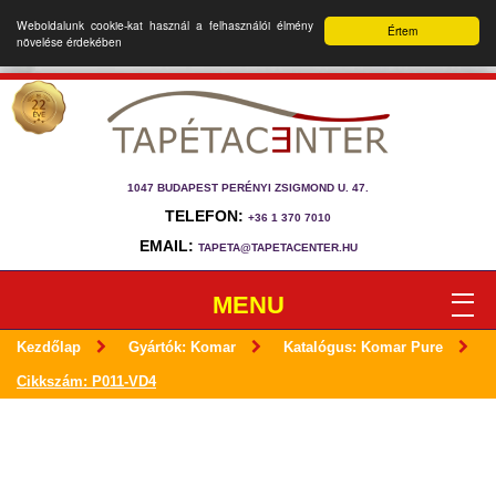
Weboldalunk cookie-kat használ a felhasználói élmény
Értem
növelése érdekében
1047 BUDAPEST PERÉNYI ZSIGMOND U. 47.
TELEFON:
+36 1 370 7010
EMAIL:
TAPETA@TAPETACENTER.HU
MENU
Kezdőlap
Gyártók: Komar
Katalógus: Komar Pure
Cikkszám: P011-VD4