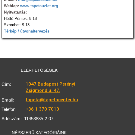
Weblap:
www.tapetauzlet.org
Nyitvatartás:
Hétfő-Péntek: 9-18
Szombat: 9-13
Térkép / útvonaltervezés
ELÉRHETŐSÉGEK
1047 Budapest Perényi
Cím:
Zsigmond u. 47.
tapeta@tapetacenter.hu
Email:
+36 1 370 7010
Telefon:
Adószám:
11453835-2-07
NÉPSZERŰ KATEGÓRIÁINK