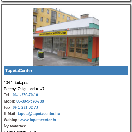
TapétaCenter
1047 Budapest,
Perényi Zsigmond u. 47.
Tel.:
06-1-370-70-10
Mobil:
06-30-9-578-738
Fax:
06-1-231-02-73
E-Mail:
tapeta@tapetacenter.hu
Weblap:
www.tapetacenter.hu
Nyitvatartás: