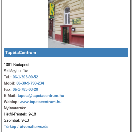
TapétaCentrum
1081 Budapest,
Szilágyi u. 1/a.
Tel.:
06-1-303-90-52
Mobil:
06-30-9-798-234
Fax:
06-1-785-03-20
E-Mail:
tapeta@tapetacentrum.hu
Weblap:
www.tapetacentrum.hu
Nyitvatartás:
Hétfő-Péntek: 9-18
Szombat: 9-13
Térkép / útvonaltervezés