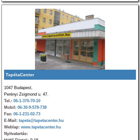
TapétaCenter
1047 Budapest,
Perényi Zsigmond u. 47.
Tel.:
06-1-370-70-10
Mobil:
06-30-9-578-738
Fax:
06-1-231-02-73
E-Mail:
tapeta@tapetacenter.hu
Weblap:
www.tapetacenter.hu
Nyitvatartás: