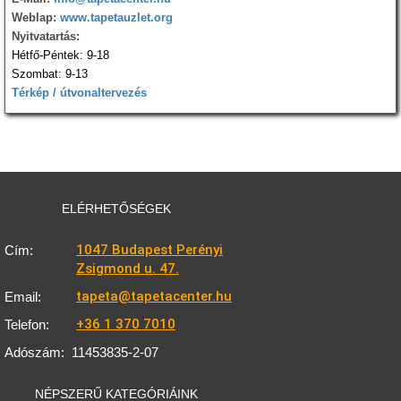
Weblap:
www.tapetauzlet.org
Nyitvatartás:
Hétfő-Péntek: 9-18
Szombat: 9-13
Térkép / útvonaltervezés
ELÉRHETŐSÉGEK
1047 Budapest Perényi
Cím:
Zsigmond u. 47.
tapeta@tapetacenter.hu
Email:
+36 1 370 7010
Telefon:
Adószám:
11453835-2-07
NÉPSZERŰ KATEGÓRIÁINK