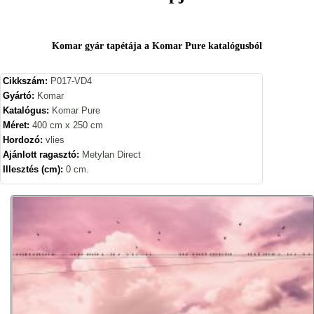
Komar gyár tapétája a Komar Pure katalógusból
Cikkszám:
P017-VD4
Gyártó:
Komar
Katalógus:
Komar Pure
Méret:
400 cm x 250 cm
Hordozó:
vlies
Ajánlott ragasztó:
Metylan Direct
Illesztés (cm):
0 cm.