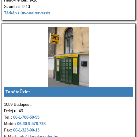
Hétfő-Péntek: 9-18
Szombat: 9-13
Térkép / útvonaltervezés
TapétaÜzlet
1089 Budapest,
Delej u. 43.
Tel.:
06-1-788-50-95
Mobil:
06-30-9-578-738
Fax:
06-1-323-00-13
E-Mail:
info@tapetacenter.hu