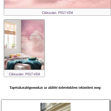
Cikkszám: P017-VD4
Cikkszám: P017-VD4
Tapétakatalógusunkat az alábbi üzleteinkben tekintheti meg: