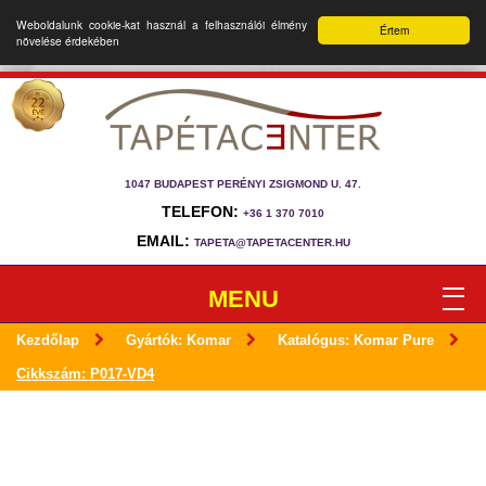
Weboldalunk cookie-kat használ a felhasználói élmény
Értem
növelése érdekében
1047 BUDAPEST PERÉNYI ZSIGMOND U. 47.
TELEFON:
+36 1 370 7010
EMAIL:
TAPETA@TAPETACENTER.HU
MENU
Kezdőlap
Gyártók: Komar
Katalógus: Komar Pure
Cikkszám: P017-VD4