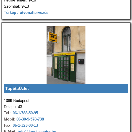
Hétfő-Péntek: 9-18
Szombat: 9-13
Térkép / útvonaltervezés
TapétaÜzlet
1089 Budapest,
Delej u. 43.
Tel.:
06-1-788-50-95
Mobil:
06-30-9-578-738
Fax:
06-1-323-00-13
E-Mail:
info@tapetacenter.hu