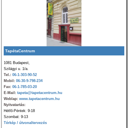
TapétaCentrum
1081 Budapest,
Szilágyi u. 1/a.
Tel.:
06-1-303-90-52
Mobil:
06-30-9-798-234
Fax:
06-1-785-03-20
E-Mail:
tapeta@tapetacentrum.hu
Weblap:
www.tapetacentrum.hu
Nyitvatartás:
Hétfő-Péntek: 9-18
Szombat: 9-13
Térkép / útvonaltervezés