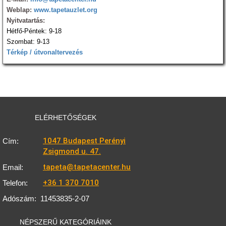
Weblap:
www.tapetauzlet.org
Nyitvatartás:
Hétfő-Péntek: 9-18
Szombat: 9-13
Térkép / útvonaltervezés
ELÉRHETŐSÉGEK
1047 Budapest Perényi
Cím:
Zsigmond u. 47.
tapeta@tapetacenter.hu
Email:
+36 1 370 7010
Telefon:
Adószám:
11453835-2-07
NÉPSZERŰ KATEGÓRIÁINK