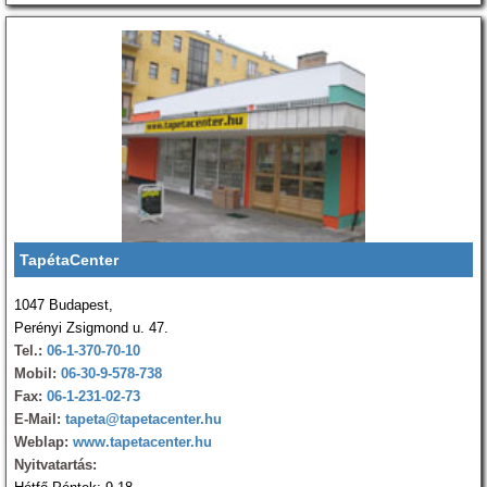
TapétaCenter
1047 Budapest,
Perényi Zsigmond u. 47.
Tel.:
06-1-370-70-10
Mobil:
06-30-9-578-738
Fax:
06-1-231-02-73
E-Mail:
tapeta@tapetacenter.hu
Weblap:
www.tapetacenter.hu
Nyitvatartás: