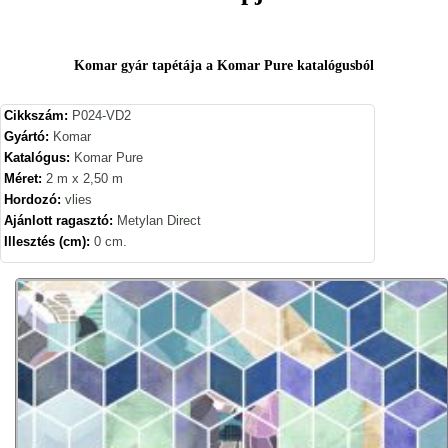
Komar gyár tapétája a Komar Pure katalógusból
Cikkszám:
P024-VD2
Gyártó:
Komar
Katalógus:
Komar Pure
Méret:
2 m x 2,50 m
Hordozó:
vlies
Ajánlott ragasztó:
Metylan Direct
Illesztés (cm):
0 cm.