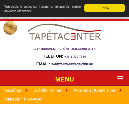
Weboldalunk cookie-kat használ a felhasználói élmény
Értem
növelése érdekében
1047 BUDAPEST PERÉNYI ZSIGMOND U. 47.
TELEFON:
+36 1 370 7010
EMAIL:
TAPETA@TAPETACENTER.HU
MENU
Kezdőlap
Gyártók: Komar
Katalógus: Komar Pure
Cikkszám: P024-VD2