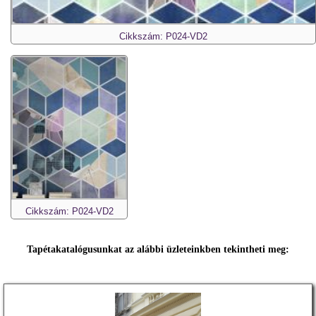
Cikkszám: P024-VD2
Cikkszám: P024-VD2
Tapétakatalógusunkat az alábbi üzleteinkben tekintheti meg: