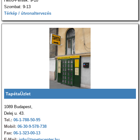
Hétfő-Péntek: 9-18
Szombat: 9-13
Térkép / útvonaltervezés
TapétaÜzlet
1089 Budapest,
Delej u. 43.
Tel.:
06-1-788-50-95
Mobil:
06-30-9-578-738
Fax:
06-1-323-00-13
E-Mail:
info@tapetacenter.hu