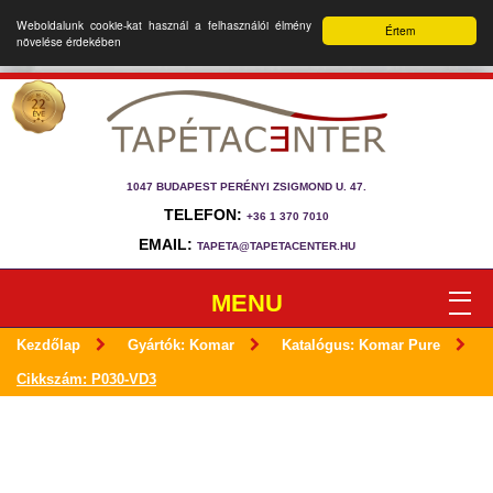
Weboldalunk cookie-kat használ a felhasználói élmény
Értem
növelése érdekében
1047 BUDAPEST PERÉNYI ZSIGMOND U. 47.
TELEFON:
+36 1 370 7010
EMAIL:
TAPETA@TAPETACENTER.HU
MENU
Kezdőlap
Gyártók: Komar
Katalógus: Komar Pure
Cikkszám: P030-VD3