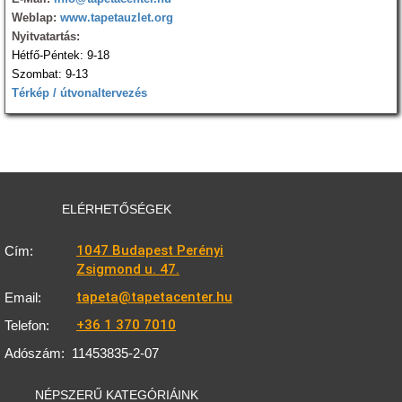
Weblap:
www.tapetauzlet.org
Nyitvatartás:
Hétfő-Péntek: 9-18
Szombat: 9-13
Térkép / útvonaltervezés
ELÉRHETŐSÉGEK
1047 Budapest Perényi
Cím:
Zsigmond u. 47.
tapeta@tapetacenter.hu
Email:
+36 1 370 7010
Telefon:
Adószám:
11453835-2-07
NÉPSZERŰ KATEGÓRIÁINK