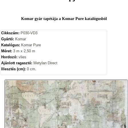
Komar gyár tapétája a Komar Pure katalógusból
Cikkszám:
P030-VD3
Gyártó:
Komar
Katalógus:
Komar Pure
Méret:
3 m x 2,50 m
Hordozó:
vlies
Ajánlott ragasztó:
Metylan Direct
Illesztés (cm):
0 cm.