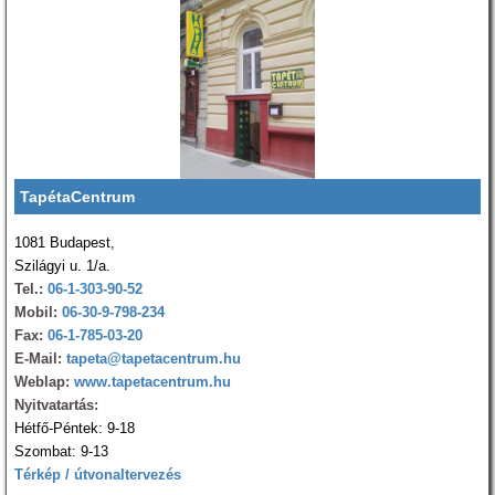
TapétaCentrum
1081 Budapest,
Szilágyi u. 1/a.
Tel.:
06-1-303-90-52
Mobil:
06-30-9-798-234
Fax:
06-1-785-03-20
E-Mail:
tapeta@tapetacentrum.hu
Weblap:
www.tapetacentrum.hu
Nyitvatartás:
Hétfő-Péntek: 9-18
Szombat: 9-13
Térkép / útvonaltervezés