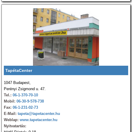
TapétaCenter
1047 Budapest,
Perényi Zsigmond u. 47.
Tel.:
06-1-370-70-10
Mobil:
06-30-9-578-738
Fax:
06-1-231-02-73
E-Mail:
tapeta@tapetacenter.hu
Weblap:
www.tapetacenter.hu
Nyitvatartás: