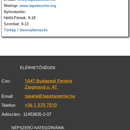
Weblap:
www.tapetauzlet.org
Nyitvatartás:
Hétfő-Péntek: 9-18
Szombat: 9-13
Térkép / útvonaltervezés
ELÉRHETŐSÉGEK
1047 Budapest Perényi
Cím:
Zsigmond u. 47.
tapeta@tapetacenter.hu
Email:
+36 1 370 7010
Telefon:
Adószám:
11453835-2-07
NÉPSZERŰ KATEGÓRIÁINK