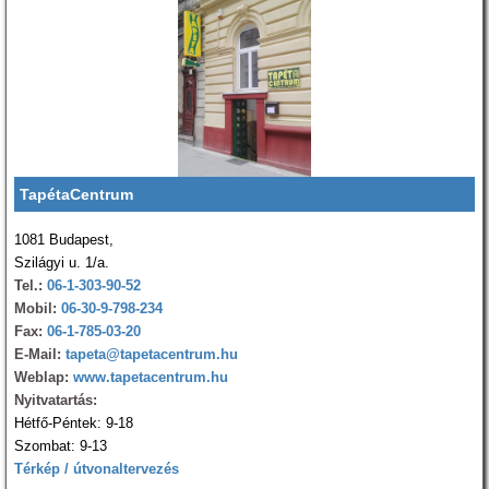
TapétaCentrum
1081 Budapest,
Szilágyi u. 1/a.
Tel.:
06-1-303-90-52
Mobil:
06-30-9-798-234
Fax:
06-1-785-03-20
E-Mail:
tapeta@tapetacentrum.hu
Weblap:
www.tapetacentrum.hu
Nyitvatartás:
Hétfő-Péntek: 9-18
Szombat: 9-13
Térkép / útvonaltervezés