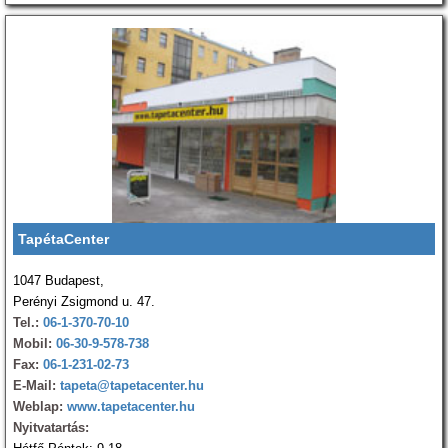
TapétaCenter
1047 Budapest,
Perényi Zsigmond u. 47.
Tel.:
06-1-370-70-10
Mobil:
06-30-9-578-738
Fax:
06-1-231-02-73
E-Mail:
tapeta@tapetacenter.hu
Weblap:
www.tapetacenter.hu
Nyitvatartás: