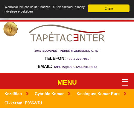
Weboldalunk cookie-kat használ a felhasználói élmény
Értem
növelése érdekében
1047 BUDAPEST PERÉNYI ZSIGMOND U. 47.
TELEFON:
+36 1 370 7010
EMAIL:
TAPETA@TAPETACENTER.HU
MENU
Kezdőlap
Gyártók: Komar
Katalógus: Komar Pure
Cikkszám: P036-VD1