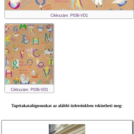
Cikkszám: P036-VD1
Cikkszám: P036-VD1
Tapétakatalógusunkat az alábbi üzleteinkben tekintheti meg: