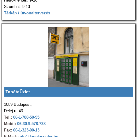
Hétfő-Péntek: 9-18
Szombat: 9-13
Térkép / útvonaltervezés
TapétaÜzlet
1089 Budapest,
Delej u. 43.
Tel.:
06-1-788-50-95
Mobil:
06-30-9-578-738
Fax:
06-1-323-00-13
E-Mail:
info@tapetacenter.hu