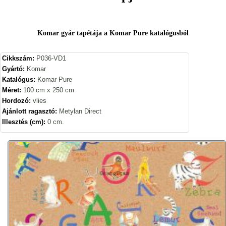
Komar gyár tapétája a Komar Pure katalógusból
Cikkszám:
P036-VD1
Gyártó:
Komar
Katalógus:
Komar Pure
Méret:
100 cm x 250 cm
Hordozó:
vlies
Ajánlott ragasztó:
Metylan Direct
Illesztés (cm):
0 cm.