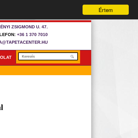
Értem
ÉNYI ZSIGMOND U. 47.
LEFON:
+36 1 370 7010
A@TAPETACENTER.HU
OLAT
l