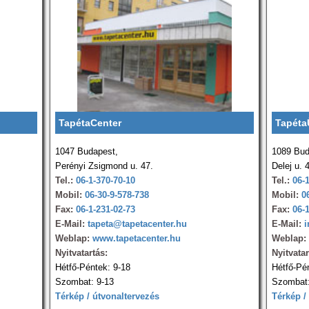
TapétaCenter
Tapéta
1047 Budapest,
1089 Bud
Perényi Zsigmond u. 47.
Delej u. 
Tel.:
06-1-370-70-10
Tel.:
06-
Mobil:
06-30-9-578-738
Mobil:
0
Fax:
06-1-231-02-73
Fax:
06-
E-Mail:
tapeta@tapetacenter.hu
E-Mail:
i
Weblap:
www.tapetacenter.hu
Weblap:
Nyitvatartás:
Nyitvatar
Hétfő-Péntek: 9-18
Hétfő-Pé
Szombat: 9-13
Szombat:
Térkép / útvonaltervezés
Térkép /