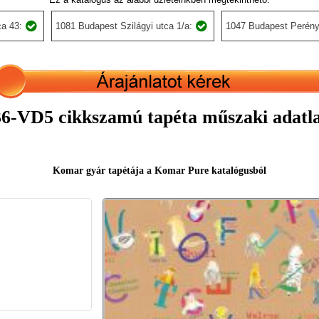
a 43:
1081 Budapest Szilágyi utca 1/a:
1047 Budapest Perény
6-VD5 cikkszamú tapéta műszaki adatl
Komar gyár tapétája a Komar Pure katalógusból