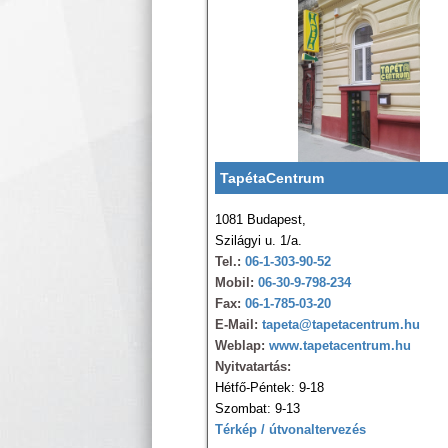
TapétaCentrum
1081 Budapest,
Szilágyi u. 1/a.
Tel.:
06-1-303-90-52
Mobil:
06-30-9-798-234
Fax:
06-1-785-03-20
E-Mail:
tapeta@tapetacentrum.hu
Weblap:
www.tapetacentrum.hu
Nyitvatartás:
Hétfő-Péntek: 9-18
Szombat: 9-13
Térkép / útvonaltervezés