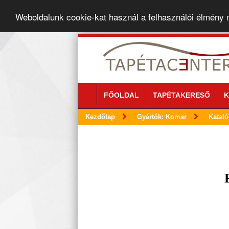
Weboldalunk cookie-kat használ a felhasználói élmény
FŐOLDAL
TAPÉTAKERESŐ
K
Kezdőlap
Gyártók: Komar
Katal