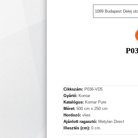
1089 Budapest Delej utc
P03
Cikkszám:
P036-VD5
Gyártó:
Komar
Katalógus:
Komar Pure
Méret:
500 cm x 250 cm
Hordozó:
vlies
Ajánlott ragasztó:
Metylan Direct
Illesztés (cm):
0 cm.