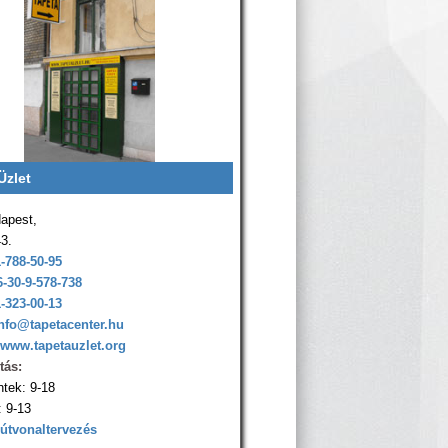
Üzlet
apest,
43.
1-788-50-95
6-30-9-578-738
1-323-00-13
nfo@tapetacenter.hu
www.tapetauzlet.org
tás:
ntek: 9-18
 9-13
 útvonaltervezés