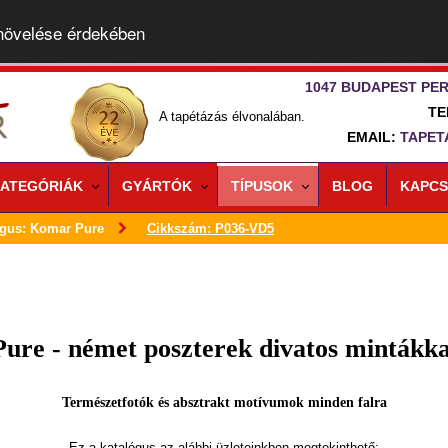
 növelése érdekében
1047 BUDAPEST PER
TE
A tapétázás élvonalában.
EMAIL:
TAPET
ATEGÓRIÁK
GYÁRTÓK
TÍPUSOK
BLOG
KAPCS
ógus: Komar Pure
Cikkszám: P036-VD5
Pure - német poszterek divatos mintákka
Természetfotók és absztrakt motívumok minden falra
Ez a katalógus az alábbi üzleteinkben megtekinthető: