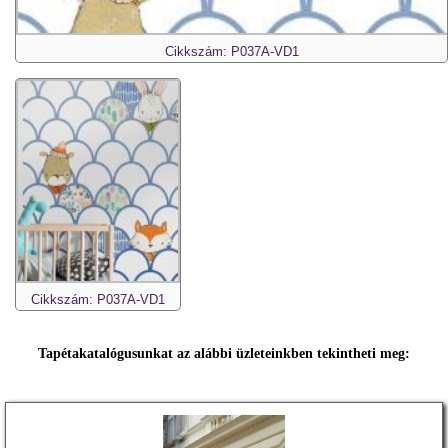
Cikkszám: P037A-VD1
Cikkszám: P037A-VD1
Tapétakatalógusunkat az alábbi üzleteinkben tekintheti meg: