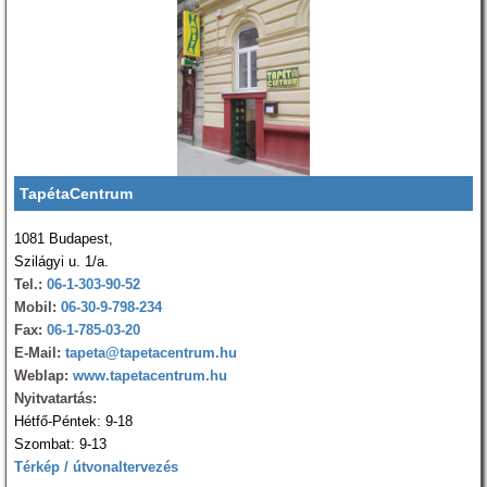
TapétaCentrum
1081 Budapest,
Szilágyi u. 1/a.
Tel.:
06-1-303-90-52
Mobil:
06-30-9-798-234
Fax:
06-1-785-03-20
E-Mail:
tapeta@tapetacentrum.hu
Weblap:
www.tapetacentrum.hu
Nyitvatartás:
Hétfő-Péntek: 9-18
Szombat: 9-13
Térkép / útvonaltervezés