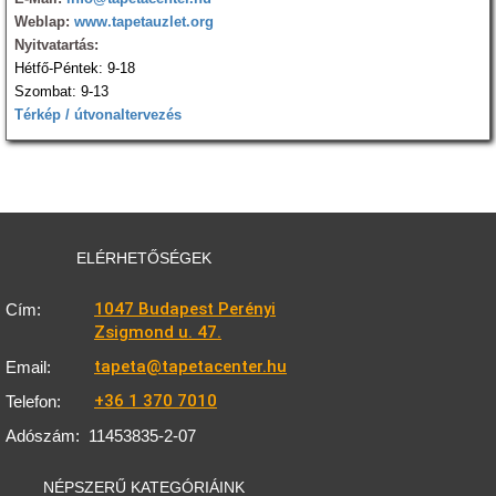
Weblap:
www.tapetauzlet.org
Nyitvatartás:
Hétfő-Péntek: 9-18
Szombat: 9-13
Térkép / útvonaltervezés
ELÉRHETŐSÉGEK
1047 Budapest Perényi
Cím:
Zsigmond u. 47.
tapeta@tapetacenter.hu
Email:
+36 1 370 7010
Telefon:
Adószám:
11453835-2-07
NÉPSZERŰ KATEGÓRIÁINK