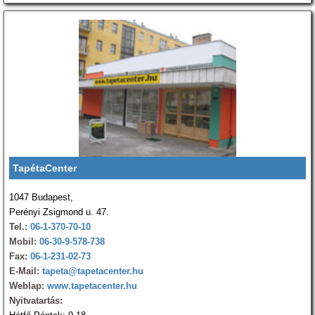
TapétaCenter
1047 Budapest,
Perényi Zsigmond u. 47.
Tel.:
06-1-370-70-10
Mobil:
06-30-9-578-738
Fax:
06-1-231-02-73
E-Mail:
tapeta@tapetacenter.hu
Weblap:
www.tapetacenter.hu
Nyitvatartás: