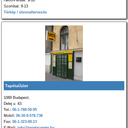
Hétfő-Péntek: 9-18
Szombat: 9-13
Térkép / útvonaltervezés
TapétaÜzlet
1089 Budapest,
Delej u. 43.
Tel.:
06-1-788-50-95
Mobil:
06-30-9-578-738
Fax:
06-1-323-00-13
E-Mail:
info@tapetacenter.hu