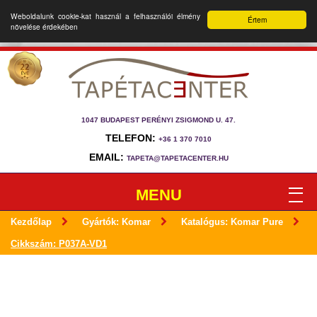
Weboldalunk cookie-kat használ a felhasználói élmény
Értem
növelése érdekében
1047 BUDAPEST PERÉNYI ZSIGMOND U. 47.
TELEFON:
+36 1 370 7010
EMAIL:
TAPETA@TAPETACENTER.HU
MENU
Kezdőlap
Gyártók: Komar
Katalógus: Komar Pure
Cikkszám: P037A-VD1