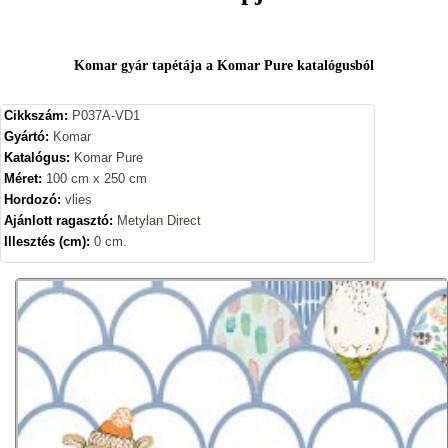
Komar gyár tapétája a Komar Pure katalógusból
Cikkszám:
P037A-VD1
Gyártó:
Komar
Katalógus:
Komar Pure
Méret:
100 cm x 250 cm
Hordozó:
vlies
Ajánlott ragasztó:
Metylan Direct
Illesztés (cm):
0 cm.