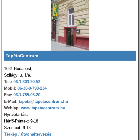
TapétaCentrum
1081 Budapest,
Szilágyi u. 1/a.
Tel.:
06-1-303-90-52
Mobil:
06-30-9-798-234
Fax:
06-1-785-03-20
E-Mail:
tapeta@tapetacentrum.hu
Weblap:
www.tapetacentrum.hu
Nyitvatartás:
Hétfő-Péntek: 9-18
Szombat: 9-13
Térkép / útvonaltervezés