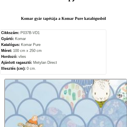
Komar gyár tapétája a Komar Pure katalógusból
Cikkszám:
P037B-VD1
Gyártó:
Komar
Katalógus:
Komar Pure
Méret:
100 cm x 250 cm
Hordozó:
vlies
Ajánlott ragasztó:
Metylan Direct
Illesztés (cm):
0 cm.