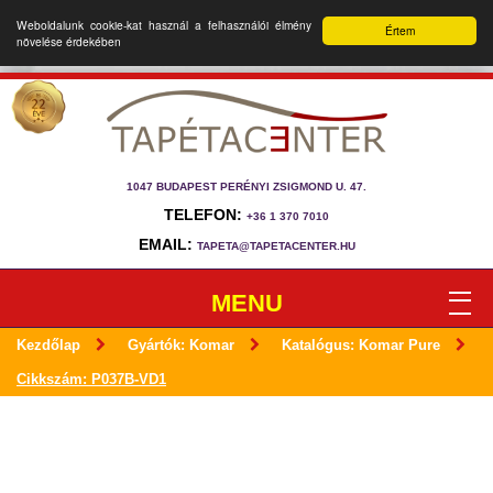
Weboldalunk cookie-kat használ a felhasználói élmény
Értem
növelése érdekében
1047 BUDAPEST PERÉNYI ZSIGMOND U. 47.
TELEFON:
+36 1 370 7010
EMAIL:
TAPETA@TAPETACENTER.HU
MENU
Kezdőlap
Gyártók: Komar
Katalógus: Komar Pure
Cikkszám: P037B-VD1