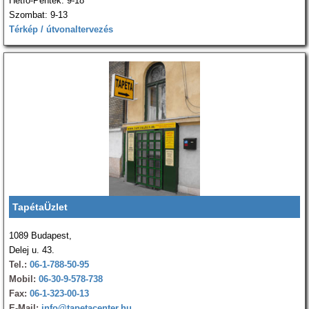
Hétfő-Péntek: 9-18
Szombat: 9-13
Térkép / útvonaltervezés
TapétaÜzlet
1089 Budapest,
Delej u. 43.
Tel.:
06-1-788-50-95
Mobil:
06-30-9-578-738
Fax:
06-1-323-00-13
E-Mail:
info@tapetacenter.hu