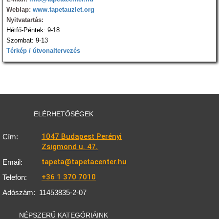
Weblap:
www.tapetauzlet.org
Nyitvatartás:
Hétfő-Péntek: 9-18
Szombat: 9-13
Térkép / útvonaltervezés
ELÉRHETŐSÉGEK
1047 Budapest Perényi
Cím:
Zsigmond u. 47.
tapeta@tapetacenter.hu
Email:
+36 1 370 7010
Telefon:
Adószám:
11453835-2-07
NÉPSZERŰ KATEGÓRIÁINK