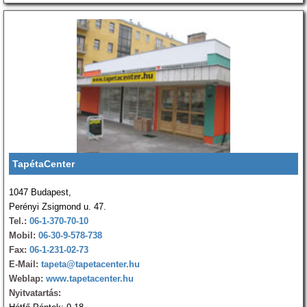
TapétaCenter
1047 Budapest,
Perényi Zsigmond u. 47.
Tel.:
06-1-370-70-10
Mobil:
06-30-9-578-738
Fax:
06-1-231-02-73
E-Mail:
tapeta@tapetacenter.hu
Weblap:
www.tapetacenter.hu
Nyitvatartás: