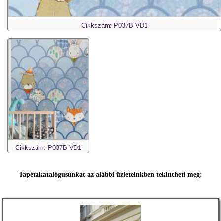
Cikkszám: P037B-VD1
Cikkszám: P037B-VD1
Tapétakatalógusunkat az alábbi üzleteinkben tekintheti meg: