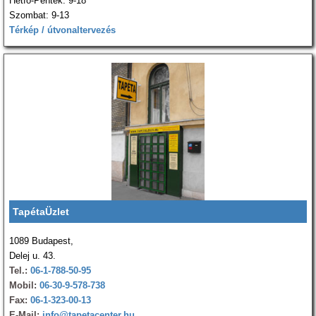
Hétfő-Péntek: 9-18
Szombat: 9-13
Térkép / útvonaltervezés
TapétaÜzlet
1089 Budapest,
Delej u. 43.
Tel.:
06-1-788-50-95
Mobil:
06-30-9-578-738
Fax:
06-1-323-00-13
E-Mail:
info@tapetacenter.hu