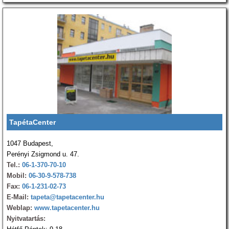
TapétaCenter
1047 Budapest,
Perényi Zsigmond u. 47.
Tel.:
06-1-370-70-10
Mobil:
06-30-9-578-738
Fax:
06-1-231-02-73
E-Mail:
tapeta@tapetacenter.hu
Weblap:
www.tapetacenter.hu
Nyitvatartás: