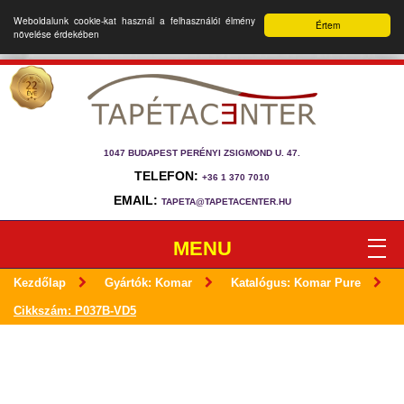
Weboldalunk cookie-kat használ a felhasználói élmény
Értem
növelése érdekében
1047 BUDAPEST PERÉNYI ZSIGMOND U. 47.
TELEFON:
+36 1 370 7010
EMAIL:
TAPETA@TAPETACENTER.HU
MENU
Kezdőlap
Gyártók: Komar
Katalógus: Komar Pure
Cikkszám: P037B-VD5