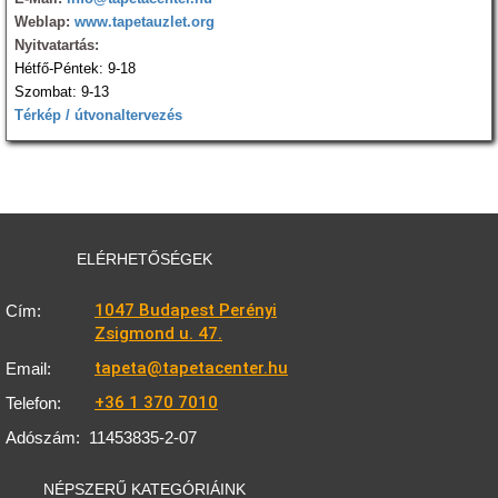
Weblap:
www.tapetauzlet.org
Nyitvatartás:
Hétfő-Péntek: 9-18
Szombat: 9-13
Térkép / útvonaltervezés
ELÉRHETŐSÉGEK
1047 Budapest Perényi
Cím:
Zsigmond u. 47.
tapeta@tapetacenter.hu
Email:
+36 1 370 7010
Telefon:
Adószám:
11453835-2-07
NÉPSZERŰ KATEGÓRIÁINK