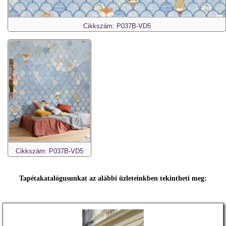
Cikkszám: P037B-VD5
Cikkszám: P037B-VD5
Tapétakatalógusunkat az alábbi üzleteinkben tekintheti meg: