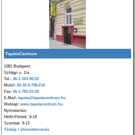
TapétaCentrum
1081 Budapest,
Szilágyi u. 1/a.
Tel.:
06-1-303-90-52
Mobil:
06-30-9-798-234
Fax:
06-1-785-03-20
E-Mail:
tapeta@tapetacentrum.hu
Weblap:
www.tapetacentrum.hu
Nyitvatartás:
Hétfő-Péntek: 9-18
Szombat: 9-13
Térkép / útvonaltervezés