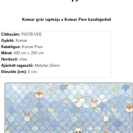
Komar gyár tapétája a Komar Pure katalógusból
Cikkszám:
P037B-VD5
Gyártó:
Komar
Katalógus:
Komar Pure
Méret:
500 cm x 250 cm
Hordozó:
vlies
Ajánlott ragasztó:
Metylan Direct
Illesztés (cm):
0 cm.