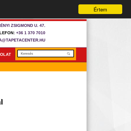
Értem
ÉNYI ZSIGMOND U. 47.
LEFON:
+36 1 370 7010
A@TAPETACENTER.HU
OLAT
l