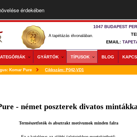
 növelése érdekében
1047 BUDAPEST PER
TE
A tapétázás élvonalában.
EMAIL:
TAPET
ATEGÓRIÁK
GYÁRTÓK
TÍPUSOK
BLOG
KAPCS
ógus: Komar Pure
Cikkszám: P042-VD1
Pure - német poszterek divatos mintákka
Természetfotók és absztrakt motívumok minden falra
Ez a katalógus az alábbi üzleteinkben megtekinthető: