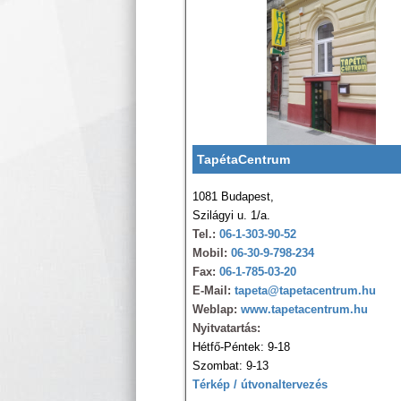
TapétaCentrum
1081 Budapest,
Szilágyi u. 1/a.
Tel.:
06-1-303-90-52
Mobil:
06-30-9-798-234
Fax:
06-1-785-03-20
E-Mail:
tapeta@tapetacentrum.hu
Weblap:
www.tapetacentrum.hu
Nyitvatartás:
Hétfő-Péntek: 9-18
Szombat: 9-13
Térkép / útvonaltervezés