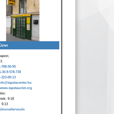
Üzlet
apest,
43.
1-788-50-95
6-30-9-578-738
1-323-00-13
nfo@tapetacenter.hu
www.tapetauzlet.org
tás:
ntek: 9-18
 9-13
 útvonaltervezés