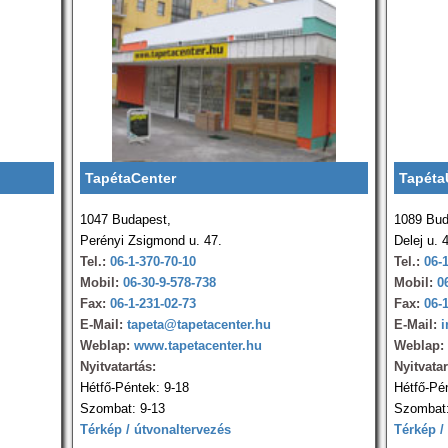
TapétaCenter
Tapéta
1047 Budapest,
1089 Bud
Perényi Zsigmond u. 47.
Delej u. 
Tel.:
06-1-370-70-10
Tel.:
06-
Mobil:
06-30-9-578-738
Mobil:
0
Fax:
06-1-231-02-73
Fax:
06-
E-Mail:
tapeta@tapetacenter.hu
E-Mail:
i
Weblap:
www.tapetacenter.hu
Weblap:
Nyitvatartás:
Nyitvatar
Hétfő-Péntek: 9-18
Hétfő-Pé
Szombat: 9-13
Szombat:
Térkép / útvonaltervezés
Térkép /