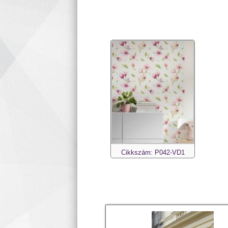
Cikkszám: P042-VD1