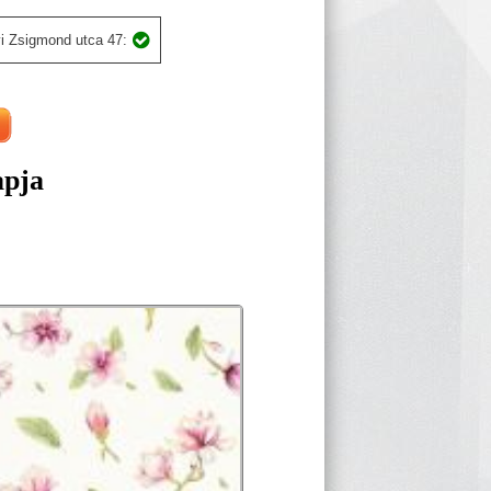
i Zsigmond utca 47:
apja