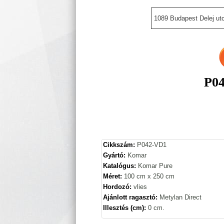
1089 Budapest Delej utc
P04
Cikkszám:
P042-VD1
Gyártó:
Komar
Katalógus:
Komar Pure
Méret:
100 cm x 250 cm
Hordozó:
vlies
Ajánlott ragasztó:
Metylan Direct
Illesztés (cm):
0 cm.