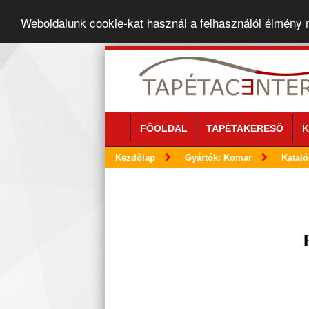
Weboldalunk cookie-kat használ a felhasználói élmény
FŐOLDAL
TAPÉTAKERESŐ
K
Kezdőlap
Gyártók: Komar
Katal