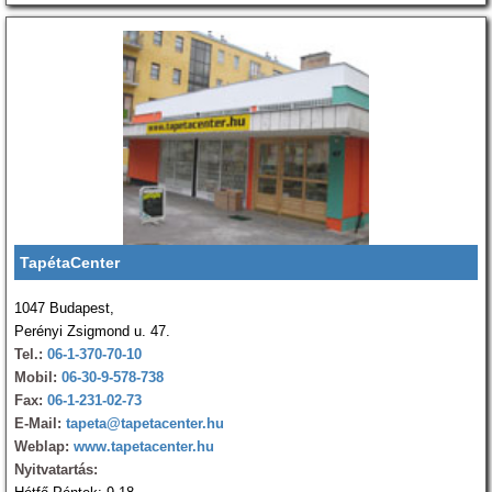
TapétaCenter
1047 Budapest,
Perényi Zsigmond u. 47.
Tel.:
06-1-370-70-10
Mobil:
06-30-9-578-738
Fax:
06-1-231-02-73
E-Mail:
tapeta@tapetacenter.hu
Weblap:
www.tapetacenter.hu
Nyitvatartás: