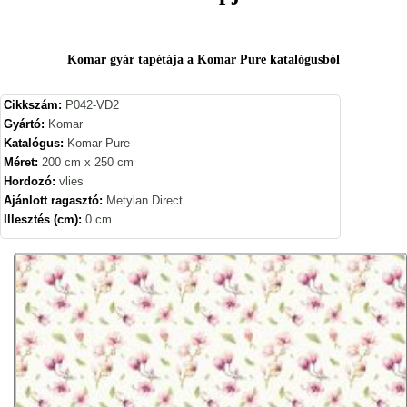
Komar gyár tapétája a Komar Pure katalógusból
Cikkszám:
P042-VD2
Gyártó:
Komar
Katalógus:
Komar Pure
Méret:
200 cm x 250 cm
Hordozó:
vlies
Ajánlott ragasztó:
Metylan Direct
Illesztés (cm):
0 cm.