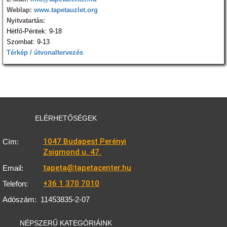
Weblap:
www.tapetauzlet.org
Nyitvatartás:
Hétfő-Péntek: 9-18
Szombat: 9-13
Térkép / útvonaltervezés
ELÉRHETŐSÉGEK
1047 Budapest Perényi
Cím:
Zsigmond u. 47.
tapeta@tapetacenter.hu
Email:
+36 1 370 7010
Telefon:
Adószám:
11453835-2-07
NÉPSZERŰ KATEGÓRIÁINK