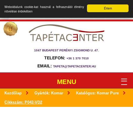
Weboldalunk cookie-kat használ a felhasználói élmény
Értem
növelése érdekében
1047 BUDAPEST PERÉNYI ZSIGMOND U. 47.
TELEFON:
+36 1 370 7010
EMAIL:
TAPETA@TAPETACENTER.HU
MENU
Kezdőlap
Gyártók: Komar
Katalógus: Komar Pure
Cikkszám: P042-VD2