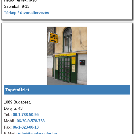
Hétfő-Péntek: 9-18
Szombat: 9-13
Térkép / útvonaltervezés
TapétaÜzlet
1089 Budapest,
Delej u. 43.
Tel.:
06-1-788-50-95
Mobil:
06-30-9-578-738
Fax:
06-1-323-00-13
E-Mail:
info@tapetacenter.hu