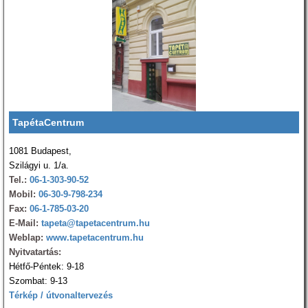
TapétaCentrum
1081 Budapest,
Szilágyi u. 1/a.
Tel.:
06-1-303-90-52
Mobil:
06-30-9-798-234
Fax:
06-1-785-03-20
E-Mail:
tapeta@tapetacentrum.hu
Weblap:
www.tapetacentrum.hu
Nyitvatartás:
Hétfő-Péntek: 9-18
Szombat: 9-13
Térkép / útvonaltervezés