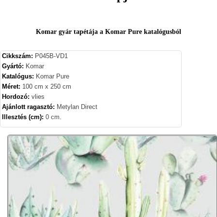
Komar gyár tapétája a Komar Pure katalógusból
Cikkszám:
P045B-VD1
Gyártó:
Komar
Katalógus:
Komar Pure
Méret:
100 cm x 250 cm
Hordozó:
vlies
Ajánlott ragasztó:
Metylan Direct
Illesztés (cm):
0 cm.