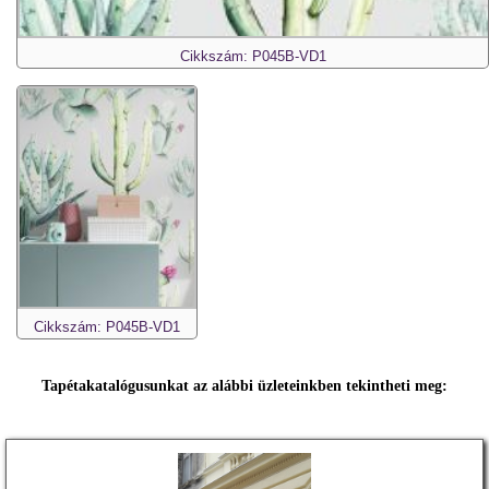
Cikkszám: P045B-VD1
Cikkszám: P045B-VD1
Tapétakatalógusunkat az alábbi üzleteinkben tekintheti meg: