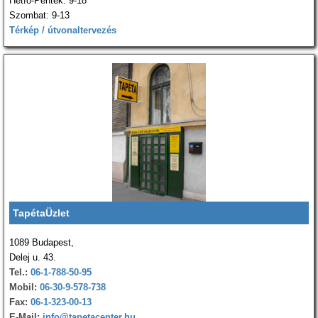
Hétfő-Péntek: 9-18
Szombat: 9-13
Térkép / útvonaltervezés
TapétaÜzlet
1089 Budapest,
Delej u. 43.
Tel.:
06-1-788-50-95
Mobil:
06-30-9-578-738
Fax:
06-1-323-00-13
E-Mail:
info@tapetacenter.hu