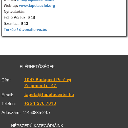
Weblap:
www.tapetauzlet.org
Nyitvatartás:
Hétfő-Péntek: 9-18
Szombat: 9-13
Térkép / útvonaltervezés
ELÉRHETŐSÉGEK
1047 Budapest Perényi
Cím:
Zsigmond u. 47.
tapeta@tapetacenter.hu
Email:
+36 1 370 7010
Telefon:
Adószám:
11453835-2-07
NÉPSZERŰ KATEGÓRIÁINK