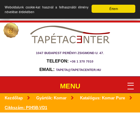
Weboldalunk cookie-kat használ a felhasználói élmény
Értem
növelése érdekében
1047 BUDAPEST PERÉNYI ZSIGMOND U. 47.
TELEFON:
+36 1 370 7010
EMAIL:
TAPETA@TAPETACENTER.HU
MENU
Kezdőlap
Gyártók: Komar
Katalógus: Komar Pure
Cikkszám: P045B-VD1