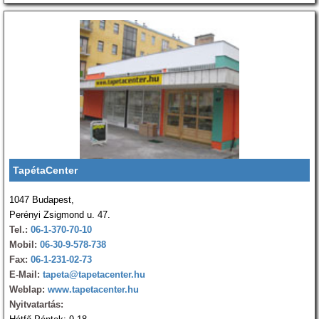
TapétaCenter
1047 Budapest,
Perényi Zsigmond u. 47.
Tel.:
06-1-370-70-10
Mobil:
06-30-9-578-738
Fax:
06-1-231-02-73
E-Mail:
tapeta@tapetacenter.hu
Weblap:
www.tapetacenter.hu
Nyitvatartás: