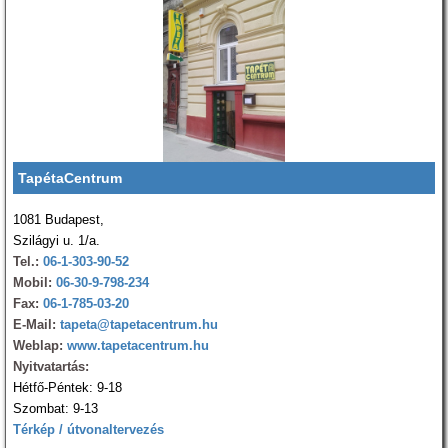
TapétaCentrum
1081 Budapest,
Szilágyi u. 1/a.
Tel.:
06-1-303-90-52
Mobil:
06-30-9-798-234
Fax:
06-1-785-03-20
E-Mail:
tapeta@tapetacentrum.hu
Weblap:
www.tapetacentrum.hu
Nyitvatartás:
Hétfő-Péntek: 9-18
Szombat: 9-13
Térkép / útvonaltervezés