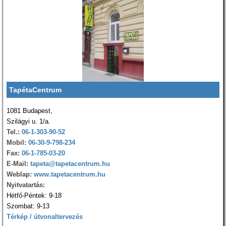
TapétaCentrum
1081 Budapest,
Szilágyi u. 1/a.
Tel.:
06-1-303-90-52
Mobil:
06-30-9-798-234
Fax:
06-1-785-03-20
E-Mail:
tapeta@tapetacentrum.hu
Weblap:
www.tapetacentrum.hu
Nyitvatartás:
Hétfő-Péntek: 9-18
Szombat: 9-13
Térkép / útvonaltervezés