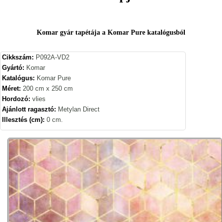
Komar gyár tapétája a Komar Pure katalógusból
Cikkszám:
P092A-VD2
Gyártó:
Komar
Katalógus:
Komar Pure
Méret:
200 cm x 250 cm
Hordozó:
vlies
Ajánlott ragasztó:
Metylan Direct
Illesztés (cm):
0 cm.