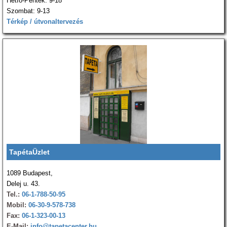
Hétfő-Péntek: 9-18
Szombat: 9-13
Térkép / útvonaltervezés
TapétaÜzlet
1089 Budapest,
Delej u. 43.
Tel.:
06-1-788-50-95
Mobil:
06-30-9-578-738
Fax:
06-1-323-00-13
E-Mail:
info@tapetacenter.hu