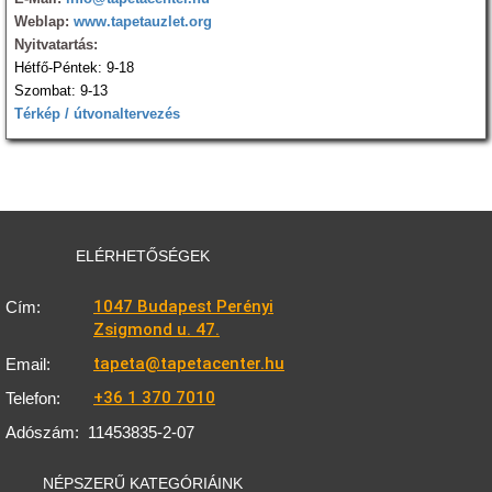
Weblap:
www.tapetauzlet.org
Nyitvatartás:
Hétfő-Péntek: 9-18
Szombat: 9-13
Térkép / útvonaltervezés
ELÉRHETŐSÉGEK
1047 Budapest Perényi
Cím:
Zsigmond u. 47.
tapeta@tapetacenter.hu
Email:
+36 1 370 7010
Telefon:
Adószám:
11453835-2-07
NÉPSZERŰ KATEGÓRIÁINK