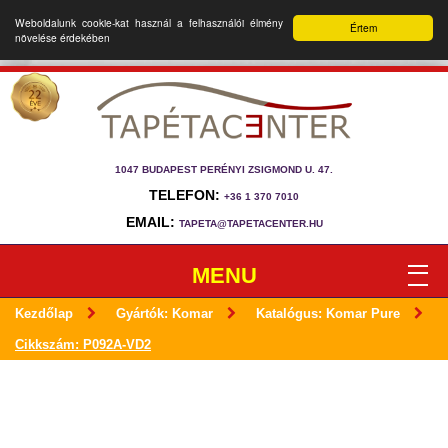
Weboldalunk cookie-kat használ a felhasználói élmény
Értem
növelése érdekében
1047 BUDAPEST PERÉNYI ZSIGMOND U. 47.
TELEFON:
+36 1 370 7010
EMAIL:
TAPETA@TAPETACENTER.HU
MENU
Kezdőlap
Gyártók: Komar
Katalógus: Komar Pure
Cikkszám: P092A-VD2