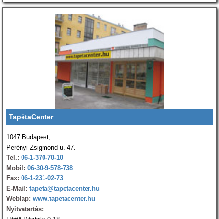
TapétaCenter
1047 Budapest,
Perényi Zsigmond u. 47.
Tel.:
06-1-370-70-10
Mobil:
06-30-9-578-738
Fax:
06-1-231-02-73
E-Mail:
tapeta@tapetacenter.hu
Weblap:
www.tapetacenter.hu
Nyitvatartás: