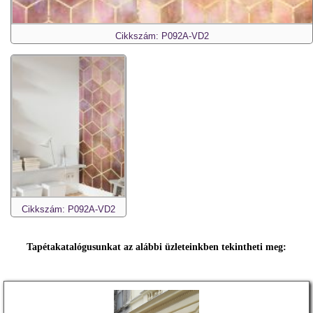
Cikkszám: P092A-VD2
Cikkszám: P092A-VD2
Tapétakatalógusunkat az alábbi üzleteinkben tekintheti meg: