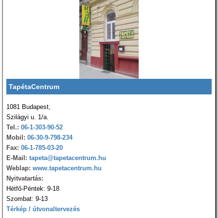
TapétaCentrum
1081 Budapest,
Szilágyi u. 1/a.
Tel.:
06-1-303-90-52
Mobil:
06-30-9-798-234
Fax:
06-1-785-03-20
E-Mail:
tapeta@tapetacentrum.hu
Weblap:
www.tapetacentrum.hu
Nyitvatartás:
Hétfő-Péntek: 9-18
Szombat: 9-13
Térkép / útvonaltervezés