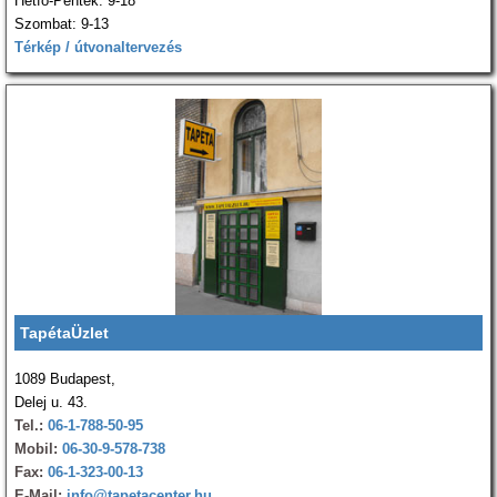
Hétfő-Péntek: 9-18
Szombat: 9-13
Térkép / útvonaltervezés
TapétaÜzlet
1089 Budapest,
Delej u. 43.
Tel.:
06-1-788-50-95
Mobil:
06-30-9-578-738
Fax:
06-1-323-00-13
E-Mail:
info@tapetacenter.hu