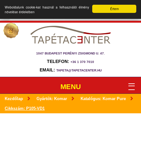
Weboldalunk cookie-kat használ a felhasználói élmény
Értem
növelése érdekében
1047 BUDAPEST PERÉNYI ZSIGMOND U. 47.
TELEFON:
+36 1 370 7010
EMAIL:
TAPETA@TAPETACENTER.HU
MENU
Kezdőlap
Gyártók: Komar
Katalógus: Komar Pure
Cikkszám: P105-VD1