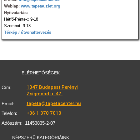
Weblap:
www.tapetauzlet.org
Nyitvatartás:
Hétfő-Péntek: 9-18
Szombat: 9-13
Térkép / útvonaltervezés
ELÉRHETŐSÉGEK
1047 Budapest Perényi
Cím:
Zsigmond u. 47.
tapeta@tapetacenter.hu
Email:
+36 1 370 7010
Telefon:
Adószám:
11453835-2-07
NÉPSZERŰ KATEGÓRIÁINK