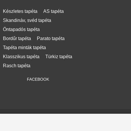
Készletes tapéta
AS tapéta
Skandináv, svéd tapéta
Öntapadós tapéta
Bordűr tapéta
Parato tapéta
Tapéta minták tapéta
Klasszikus tapéta
Türkiz tapéta
Rasch tapéta
FACEBOOK
© Copyright 2013 Hajlék-2000 Kft. Tapétacenter csoport
Vásárlási feltételek
Adatvédelmi nyilatkozat