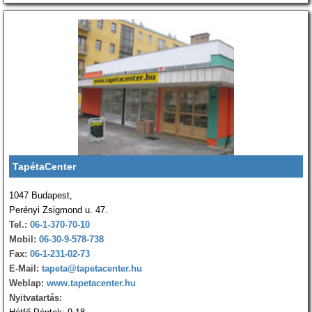
TapétaCenter
1047 Budapest,
Perényi Zsigmond u. 47.
Tel.:
06-1-370-70-10
Mobil:
06-30-9-578-738
Fax:
06-1-231-02-73
E-Mail:
tapeta@tapetacenter.hu
Weblap:
www.tapetacenter.hu
Nyitvatartás: