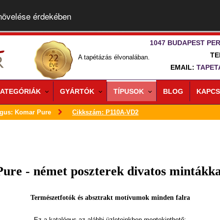
 növelése érdekében
1047 BUDAPEST PER
TE
A tapétázás élvonalában.
EMAIL:
TAPET
ATEGÓRIÁK
GYÁRTÓK
TÍPUSOK
BLOG
KAPCS
ógus: Komar Pure
Cikkszám: P110A-VD2
Pure - német poszterek divatos mintákka
Természetfotók és absztrakt motívumok minden falra
Ez a katalógus az alábbi üzleteinkben megtekinthető: