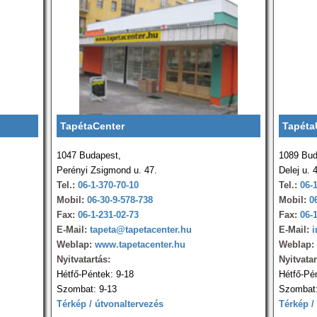
TapétaCenter
Tapéta
1047 Budapest,
1089 Bud
Perényi Zsigmond u. 47.
Delej u. 
Tel.:
06-1-370-70-10
Tel.:
06-
Mobil:
06-30-9-578-738
Mobil:
0
Fax:
06-1-231-02-73
Fax:
06-
E-Mail:
tapeta@tapetacenter.hu
E-Mail:
i
Weblap:
www.tapetacenter.hu
Weblap:
Nyitvatartás:
Nyitvatar
Hétfő-Péntek: 9-18
Hétfő-Pé
Szombat: 9-13
Szombat:
Térkép / útvonaltervezés
Térkép /