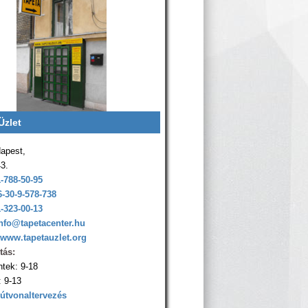
Üzlet
apest,
43.
1-788-50-95
6-30-9-578-738
1-323-00-13
nfo@tapetacenter.hu
www.tapetauzlet.org
tás:
ntek: 9-18
 9-13
 útvonaltervezés