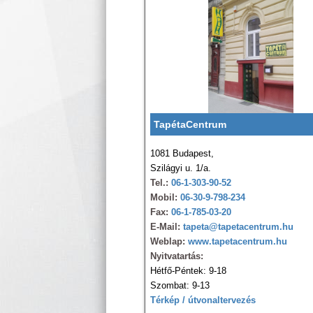
TapétaCentrum
1081 Budapest,
Szilágyi u. 1/a.
Tel.:
06-1-303-90-52
Mobil:
06-30-9-798-234
Fax:
06-1-785-03-20
E-Mail:
tapeta@tapetacentrum.hu
Weblap:
www.tapetacentrum.hu
Nyitvatartás:
Hétfő-Péntek: 9-18
Szombat: 9-13
Térkép / útvonaltervezés