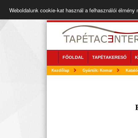
Weboldalunk cookie-kat használ a felhasználói élmény
FŐOLDAL
TAPÉTAKERESŐ
K
Kezdőlap
Gyártók: Komar
Katal