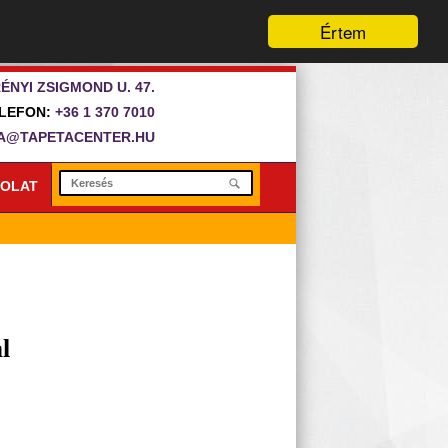
Értem
ÉNYI ZSIGMOND U. 47.
LEFON:
+36 1 370 7010
A@TAPETACENTER.HU
OLAT
l