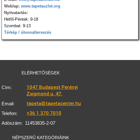
Weblap:
www.tapetauzlet.org
Nyitvatartás:
Hétfő-Péntek: 9-18
Szombat: 9-13
Térkép / útvonaltervezés
ELÉRHETŐSÉGEK
1047 Budapest Perényi
Cím:
Zsigmond u. 47.
tapeta@tapetacenter.hu
Email:
+36 1 370 7010
Telefon:
Adószám:
11453835-2-07
NÉPSZERŰ KATEGÓRIÁINK