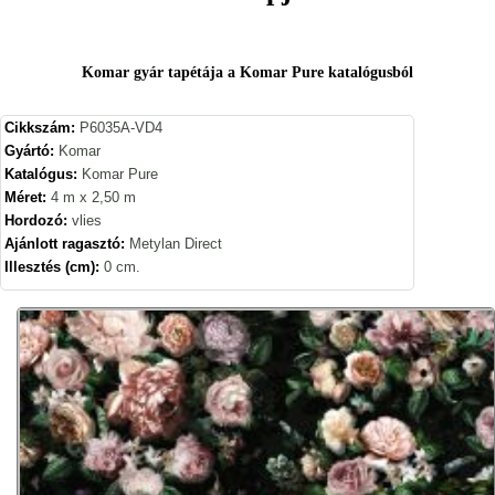
Komar gyár tapétája a Komar Pure katalógusból
Cikkszám:
P6035A-VD4
Gyártó:
Komar
Katalógus:
Komar Pure
Méret:
4 m x 2,50 m
Hordozó:
vlies
Ajánlott ragasztó:
Metylan Direct
Illesztés (cm):
0 cm.