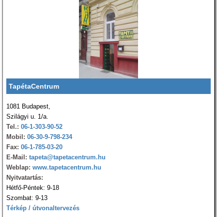
TapétaCentrum
1081 Budapest,
Szilágyi u. 1/a.
Tel.:
06-1-303-90-52
Mobil:
06-30-9-798-234
Fax:
06-1-785-03-20
E-Mail:
tapeta@tapetacentrum.hu
Weblap:
www.tapetacentrum.hu
Nyitvatartás:
Hétfő-Péntek: 9-18
Szombat: 9-13
Térkép / útvonaltervezés