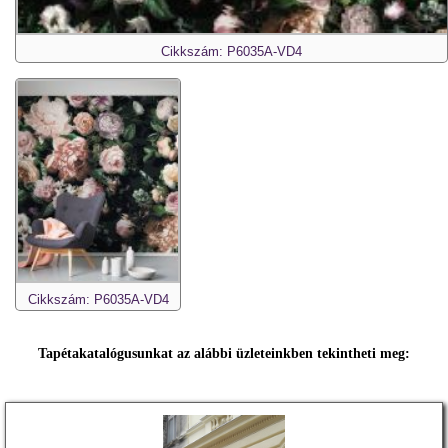
Cikkszám: P6035A-VD4
Cikkszám: P6035A-VD4
Tapétakatalógusunkat az alábbi üzleteinkben tekintheti meg: