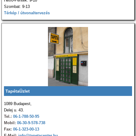
Hétfő-Péntek: 9-18
Szombat: 9-13
Térkép / útvonaltervezés
TapétaÜzlet
1089 Budapest,
Delej u. 43.
Tel.:
06-1-788-50-95
Mobil:
06-30-9-578-738
Fax:
06-1-323-00-13
E-Mail:
info@tapetacenter.hu