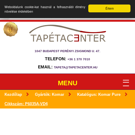
Weboldalunk cookie-kat használ a felhasználói élmény
Értem
növelése érdekében
1047 BUDAPEST PERÉNYI ZSIGMOND U. 47.
TELEFON:
+36 1 370 7010
EMAIL:
TAPETA@TAPETACENTER.HU
MENU
Kezdőlap
Gyártók: Komar
Katalógus: Komar Pure
Cikkszám: P6035A-VD4