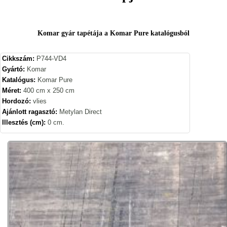
Komar gyár tapétája a Komar Pure katalógusból
Cikkszám:
P744-VD4
Gyártó:
Komar
Katalógus:
Komar Pure
Méret:
400 cm x 250 cm
Hordozó:
vlies
Ajánlott ragasztó:
Metylan Direct
Illesztés (cm):
0 cm.