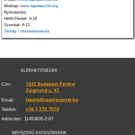
Weblap:
www.tapetauzlet.org
Nyitvatartás:
Hétfő-Péntek: 9-18
Szombat: 9-13
Térkép / útvonaltervezés
ELÉRHETŐSÉGEK
1047 Budapest Perényi
Cím:
Zsigmond u. 47.
tapeta@tapetacenter.hu
Email:
+36 1 370 7010
Telefon:
Adószám:
11453835-2-07
NÉPSZERŰ KATEGÓRIÁINK