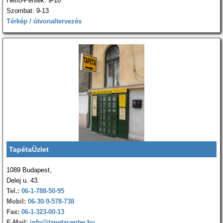
Hétfő-Péntek: 9-18
Szombat: 9-13
Térkép / útvonaltervezés
TapétaÜzlet
1089 Budapest,
Delej u. 43.
Tel.:
06-1-788-50-95
Mobil:
06-30-9-578-738
Fax:
06-1-323-00-13
E-Mail:
info@tapetacenter.hu