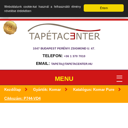
Weboldalunk cookie-kat használ a felhasználói élmény
Értem
növelése érdekében
1047 BUDAPEST PERÉNYI ZSIGMOND U. 47.
TELEFON:
+36 1 370 7010
EMAIL:
TAPETA@TAPETACENTER.HU
MENU
Kezdőlap
Gyártók: Komar
Katalógus: Komar Pure
Cikkszám: P744-VD4