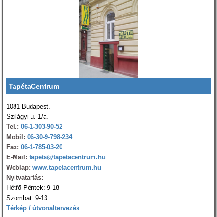
TapétaCentrum
1081 Budapest,
Szilágyi u. 1/a.
Tel.:
06-1-303-90-52
Mobil:
06-30-9-798-234
Fax:
06-1-785-03-20
E-Mail:
tapeta@tapetacentrum.hu
Weblap:
www.tapetacentrum.hu
Nyitvatartás:
Hétfő-Péntek: 9-18
Szombat: 9-13
Térkép / útvonaltervezés