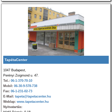
TapétaCenter
1047 Budapest,
Perényi Zsigmond u. 47.
Tel.:
06-1-370-70-10
Mobil:
06-30-9-578-738
Fax:
06-1-231-02-73
E-Mail:
tapeta@tapetacenter.hu
Weblap:
www.tapetacenter.hu
Nyitvatartás: