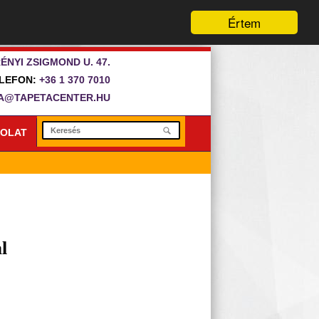
Értem
ÉNYI ZSIGMOND U. 47.
LEFON:
+36 1 370 7010
A@TAPETACENTER.HU
OLAT
l