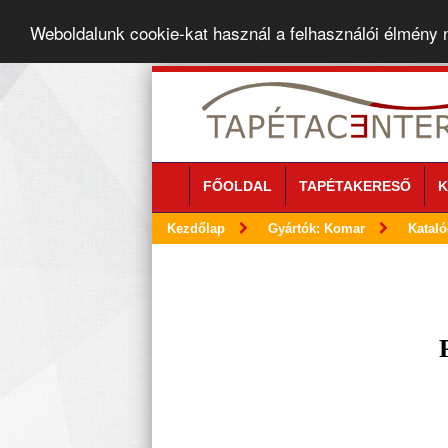
Weboldalunk cookie-kat használ a felhasználói élmény
FŐOLDAL
TAPÉTAKERESŐ
K
Kezdőlap
Gyártók: Komar
Katal