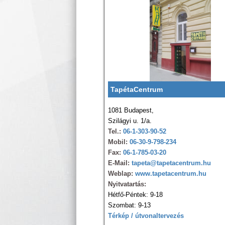
TapétaCentrum
1081 Budapest,
Szilágyi u. 1/a.
Tel.:
06-1-303-90-52
Mobil:
06-30-9-798-234
Fax:
06-1-785-03-20
E-Mail:
tapeta@tapetacentrum.hu
Weblap:
www.tapetacentrum.hu
Nyitvatartás:
Hétfő-Péntek: 9-18
Szombat: 9-13
Térkép / útvonaltervezés