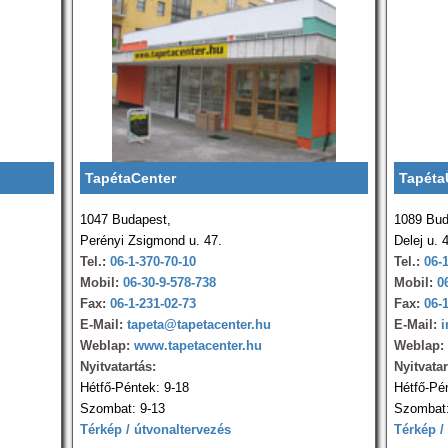
TapétaCenter
Tapéta
1047 Budapest,
1089 Bud
Perényi Zsigmond u. 47.
Delej u. 
Tel.:
06-1-370-70-10
Tel.:
06-
Mobil:
06-30-9-578-738
Mobil:
0
Fax:
06-1-231-02-73
Fax:
06-
E-Mail:
tapeta@tapetacenter.hu
E-Mail:
i
Weblap:
www.tapetacenter.hu
Weblap:
Nyitvatartás:
Nyitvatar
Hétfő-Péntek: 9-18
Hétfő-Pé
Szombat: 9-13
Szombat:
Térkép / útvonaltervezés
Térkép /