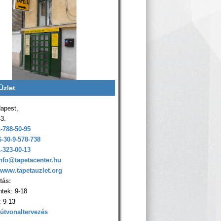
Üzlet
apest,
43.
1-788-50-95
6-30-9-578-738
1-323-00-13
nfo@tapetacenter.hu
www.tapetauzlet.org
tás:
ntek: 9-18
 9-13
 útvonaltervezés