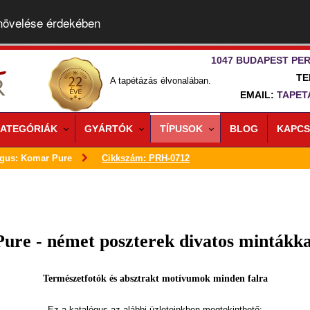
 növelése érdekében
1047 BUDAPEST PER
TE
A tapétázás élvonalában.
EMAIL:
TAPET
ATEGÓRIÁK
GYÁRTÓK
TÍPUSOK
BLOG
KAPCS
ógus: Komar Pure
Cikkszám: PRH-0712
Pure - német poszterek divatos mintákka
Természetfotók és absztrakt motívumok minden falra
Ez a katalógus az alábbi üzleteinkben megtekinthető: