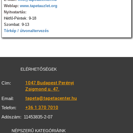
Weblap:
www.tapetauzlet.org
Nyitvatartás:
Hétfő-Péntek: 9-18
Szombat: 9-13
Térkép / útvonaltervezés
ELÉRHETŐSÉGEK
1047 Budapest Perényi
Cím:
Zsigmond u. 47.
tapeta@tapetacenter.hu
Email:
+36 1 370 7010
Telefon:
Adószám:
11453835-2-07
NÉPSZERŰ KATEGÓRIÁINK