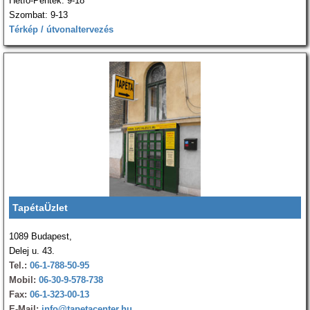
Hétfő-Péntek: 9-18
Szombat: 9-13
Térkép / útvonaltervezés
TapétaÜzlet
1089 Budapest,
Delej u. 43.
Tel.:
06-1-788-50-95
Mobil:
06-30-9-578-738
Fax:
06-1-323-00-13
E-Mail:
info@tapetacenter.hu