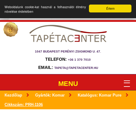
Weboldalunk cookie-kat használ a felhasználói élmény
Értem
növelése érdekében
1047 BUDAPEST PERÉNYI ZSIGMOND U. 47.
TELEFON:
+36 1 370 7010
EMAIL:
TAPETA@TAPETACENTER.HU
MENU
Kezdőlap
Gyártók: Komar
Katalógus: Komar Pure
Cikkszám: PRH-1106