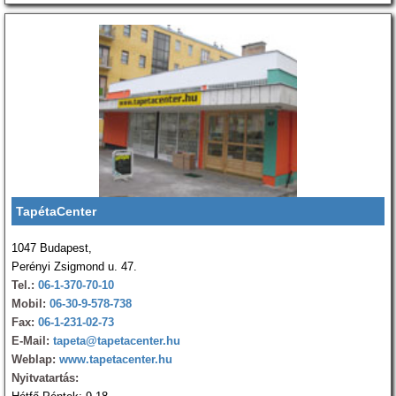
TapétaCenter
1047 Budapest,
Perényi Zsigmond u. 47.
Tel.:
06-1-370-70-10
Mobil:
06-30-9-578-738
Fax:
06-1-231-02-73
E-Mail:
tapeta@tapetacenter.hu
Weblap:
www.tapetacenter.hu
Nyitvatartás: