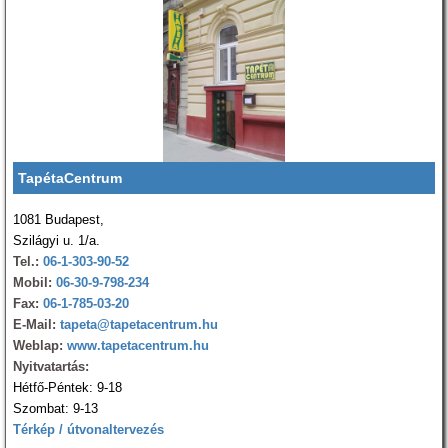
TapétaCentrum
1081 Budapest,
Szilágyi u. 1/a.
Tel.:
06-1-303-90-52
Mobil:
06-30-9-798-234
Fax:
06-1-785-03-20
E-Mail:
tapeta@tapetacentrum.hu
Weblap:
www.tapetacentrum.hu
Nyitvatartás:
Hétfő-Péntek: 9-18
Szombat: 9-13
Térkép / útvonaltervezés