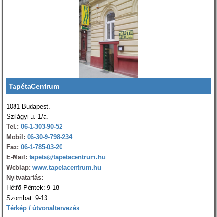
TapétaCentrum
1081 Budapest,
Szilágyi u. 1/a.
Tel.:
06-1-303-90-52
Mobil:
06-30-9-798-234
Fax:
06-1-785-03-20
E-Mail:
tapeta@tapetacentrum.hu
Weblap:
www.tapetacentrum.hu
Nyitvatartás:
Hétfő-Péntek: 9-18
Szombat: 9-13
Térkép / útvonaltervezés