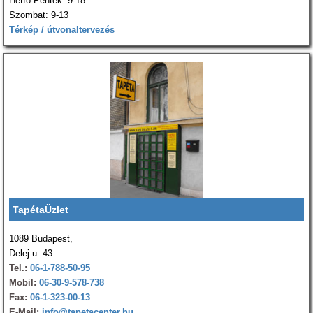
Hétfő-Péntek: 9-18
Szombat: 9-13
Térkép / útvonaltervezés
TapétaÜzlet
1089 Budapest,
Delej u. 43.
Tel.:
06-1-788-50-95
Mobil:
06-30-9-578-738
Fax:
06-1-323-00-13
E-Mail:
info@tapetacenter.hu