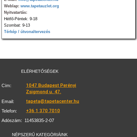
Weblap:
www.tapetauzlet.org
Nyitvatartás:
Hétfő-Péntek: 9-18
Szombat: 9-13
Térkép / útvonaltervezés
ELÉRHETŐSÉGEK
1047 Budapest Perényi
Cím:
Zsigmond u. 47.
tapeta@tapetacenter.hu
Email:
+36 1 370 7010
Telefon:
Adószám:
11453835-2-07
NÉPSZERŰ KATEGÓRIÁINK