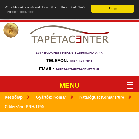
Weboldalunk cookie-kat használ a felhasználói élmény
Értem
növelése érdekében
1047 BUDAPEST PERÉNYI ZSIGMOND U. 47.
TELEFON:
+36 1 370 7010
EMAIL:
TAPETA@TAPETACENTER.HU
MENU
Kezdőlap
Gyártók: Komar
Katalógus: Komar Pure
Cikkszám: PRH-1190