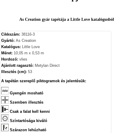
As Creation gyár tapétája a Little Love katalógusból
Cikkszám:
38116-3
Gyártó:
As Creation
Katalógus:
Little Love
Méret:
10,05 m x 0,53 m
Hordozó:
vlies
Ajánlott ragasztó:
Metylan Direct
Illesztés (cm):
53
A tapétán szereplő piktogramok és jelentésük:
Gyengén mosható
Szemben illesztés
Csak a falat kell kenni
Színtartósága kiváló
Szárazon lehúzható