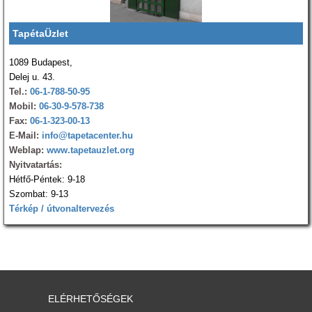
TapétaÜzlet
1089 Budapest,
Delej u. 43.
Tel.:
06-1-788-50-95
Mobil:
06-30-9-578-738
Fax:
06-1-323-00-13
E-Mail:
info@tapetacenter.hu
Weblap:
www.tapetauzlet.org
Nyitvatartás:
Hétfő-Péntek: 9-18
Szombat: 9-13
Térkép / útvonaltervezés
ELÉRHETŐSÉGEK