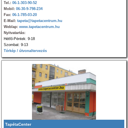
Tel.:
06-1-303-90-52
Mobil:
06-30-9-798-234
Fax:
06-1-785-03-20
E-Mail:
tapeta@tapetacentrum.hu
Weblap:
www.tapetacentrum.hu
Nyitvatartás:
Hétfő-Péntek: 9-18
Szombat: 9-13
Térkép / útvonaltervezés
TapétaCenter