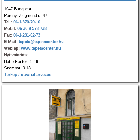
1047 Budapest,
Perényi Zsigmond u. 47.
Tel.:
06-1-370-70-10
Mobil:
06-30-9-578-738
Fax:
06-1-231-02-73
E-Mail:
tapeta@tapetacenter.hu
Weblap:
www.tapetacenter.hu
Nyitvatartás:
Hétfő-Péntek: 9-18
Szombat: 9-13
Térkép / útvonaltervezés