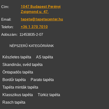
1047 Budapest Perényi
Cím:
Zsigmond u. 47.
tapeta@tapetacenter.hu
Email:
+36 1 370 7010
Telefon:
Adószám:
11453835-2-07
NÉPSZERŰ KATEGÓRIÁINK
Készletes tapéta
AS tapéta
Skandináv, svéd tapéta
Öntapadós tapéta
Bordűr tapéta
Parato tapéta
Tapéta minták tapéta
Klasszikus tapéta
Türkiz tapéta
Rasch tapéta