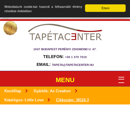
Weboldalunk cookie-kat használ a felhasználói élmény
Értem
növelése érdekében
1047 BUDAPEST PERÉNYI ZSIGMOND U. 47.
TELEFON:
+36 1 370 7010
EMAIL:
TAPETA@TAPETACENTER.HU
MENU
Kezdőlap
Gyártók: As Creation
Katalógus: Little Love
Cikkszám: 38116-3