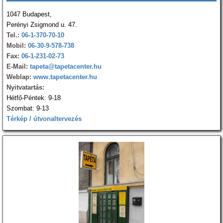
1047 Budapest,
Perényi Zsigmond u. 47.
Tel.:
06-1-370-70-10
Mobil:
06-30-9-578-738
Fax:
06-1-231-02-73
E-Mail:
tapeta@tapetacenter.hu
Weblap:
www.tapetacenter.hu
Nyitvatartás:
Hétfő-Péntek: 9-18
Szombat: 9-13
Térkép / útvonaltervezés