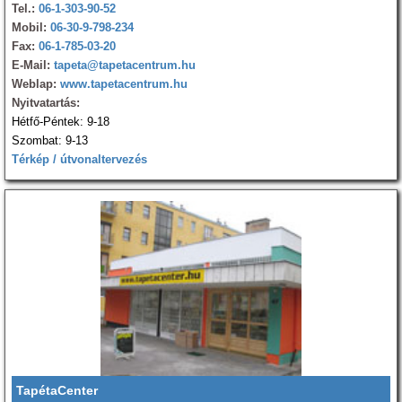
Tel.:
06-1-303-90-52
Mobil:
06-30-9-798-234
Fax:
06-1-785-03-20
E-Mail:
tapeta@tapetacentrum.hu
Weblap:
www.tapetacentrum.hu
Nyitvatartás:
Hétfő-Péntek: 9-18
Szombat: 9-13
Térkép / útvonaltervezés
TapétaCenter