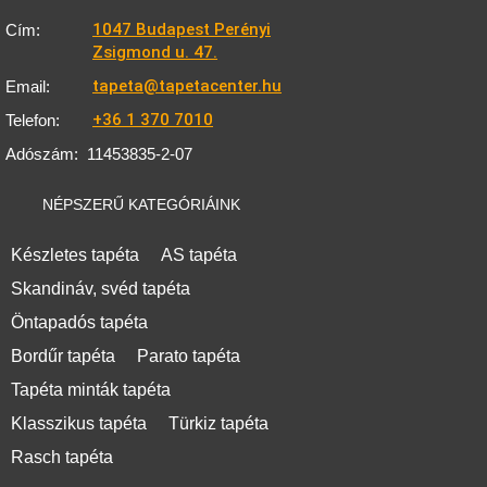
1047 Budapest Perényi
Cím:
Zsigmond u. 47.
tapeta@tapetacenter.hu
Email:
+36 1 370 7010
Telefon:
Adószám:
11453835-2-07
NÉPSZERŰ KATEGÓRIÁINK
Készletes tapéta
AS tapéta
Skandináv, svéd tapéta
Öntapadós tapéta
Bordűr tapéta
Parato tapéta
Tapéta minták tapéta
Klasszikus tapéta
Türkiz tapéta
Rasch tapéta