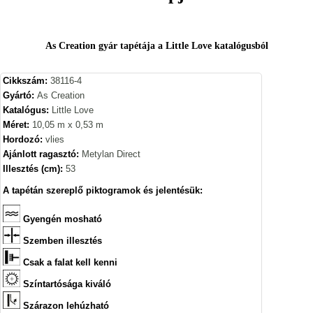
As Creation gyár tapétája a Little Love katalógusból
Cikkszám:
38116-4
Gyártó:
As Creation
Katalógus:
Little Love
Méret:
10,05 m x 0,53 m
Hordozó:
vlies
Ajánlott ragasztó:
Metylan Direct
Illesztés (cm):
53
A tapétán szereplő piktogramok és jelentésük:
Gyengén mosható
Szemben illesztés
Csak a falat kell kenni
Színtartósága kiváló
Szárazon lehúzható