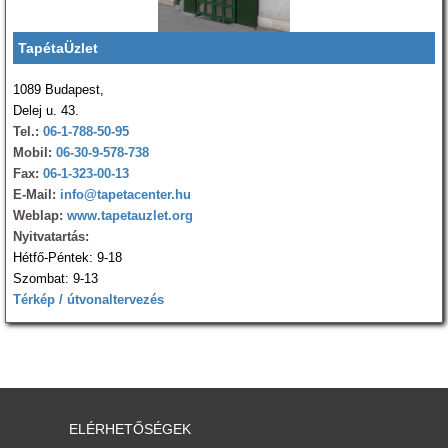
TapétaÜzlet
1089 Budapest,
Delej u. 43.
Tel.:
06-1-788-50-95
Mobil:
06-30-9-578-738
Fax:
06-1-323-00-13
E-Mail:
info@tapetacenter.hu
Weblap:
www.tapetauzlet.org
Nyitvatartás:
Hétfő-Péntek: 9-18
Szombat: 9-13
Térkép / útvonaltervezés
ELÉRHETŐSÉGEK