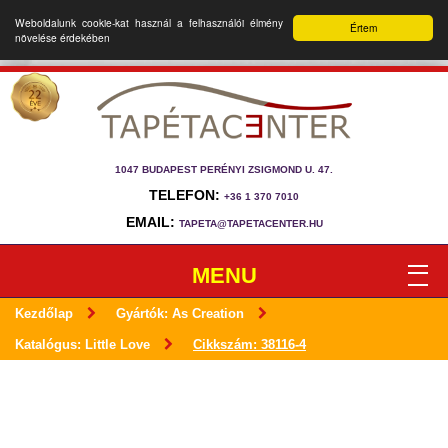
Weboldalunk cookie-kat használ a felhasználói élmény
Értem
növelése érdekében
1047 BUDAPEST PERÉNYI ZSIGMOND U. 47.
TELEFON:
+36 1 370 7010
EMAIL:
TAPETA@TAPETACENTER.HU
MENU
Kezdőlap
Gyártók: As Creation
Katalógus: Little Love
Cikkszám: 38116-4