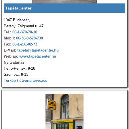
TapétaCenter
1047 Budapest,
Perényi Zsigmond u. 47.
Tel.:
06-1-370-70-10
Mobil:
06-30-9-578-738
Fax:
06-1-231-02-73
E-Mail:
tapeta@tapetacenter.hu
Weblap:
www.tapetacenter.hu
Nyitvatartás:
Hétfő-Péntek: 9-18
Szombat: 9-13
Térkép / útvonaltervezés