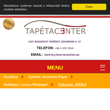
Weboldalunk cookie-kat használ a felhasználói élmény
Értem
növelése érdekében
1047 BUDAPEST PERÉNYI ZSIGMOND U. 47.
TELEFON:
+36 1 370 7010
EMAIL:
TAPETA@TAPETACENTER.HU
MENU
Kezdőlap
Gyártók: Architects Paper
Katalógus: Luxury Wallpaper
Cikkszám: 30430-6