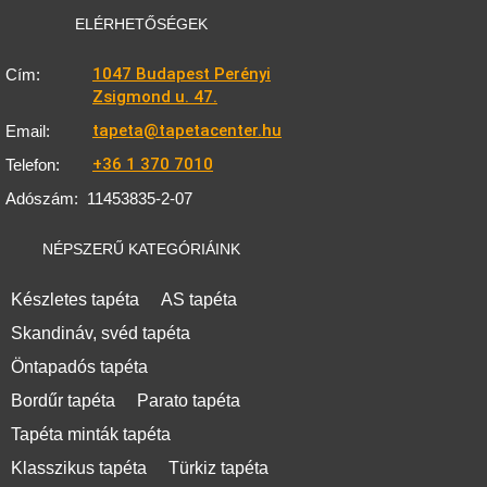
ELÉRHETŐSÉGEK
1047 Budapest Perényi
Cím:
Zsigmond u. 47.
tapeta@tapetacenter.hu
Email:
+36 1 370 7010
Telefon:
Adószám:
11453835-2-07
NÉPSZERŰ KATEGÓRIÁINK
Készletes tapéta
AS tapéta
Skandináv, svéd tapéta
Öntapadós tapéta
Bordűr tapéta
Parato tapéta
Tapéta minták tapéta
Klasszikus tapéta
Türkiz tapéta