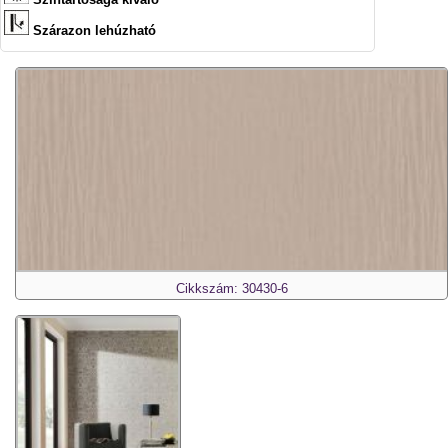
Szárazon lehúzható
Cikkszám: 30430-6