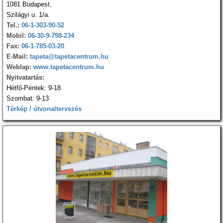
1081 Budapest,
Szilágyi u. 1/a.
Tel.:
06-1-303-90-52
Mobil:
06-30-9-798-234
Fax:
06-1-785-03-20
E-Mail:
tapeta@tapetacentrum.hu
Weblap:
www.tapetacentrum.hu
Nyitvatartás:
Hétfő-Péntek: 9-18
Szombat: 9-13
Térkép / útvonaltervezés