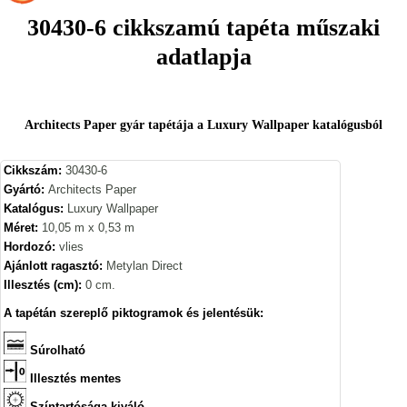
30430-6 cikkszamú tapéta műszaki
adatlapja
Architects Paper gyár tapétája a Luxury Wallpaper katalógusból
Cikkszám:
30430-6
Gyártó:
Architects Paper
Katalógus:
Luxury Wallpaper
Méret:
10,05 m x 0,53 m
Hordozó:
vlies
Ajánlott ragasztó:
Metylan Direct
Illesztés (cm):
0 cm.
A tapétán szereplő piktogramok és jelentésük:
Súrolható
Illesztés mentes
Színtartósága kiváló