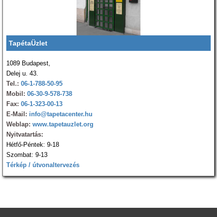
TapétaÜzlet
1089 Budapest,
Delej u. 43.
Tel.:
06-1-788-50-95
Mobil:
06-30-9-578-738
Fax:
06-1-323-00-13
E-Mail:
info@tapetacenter.hu
Weblap:
www.tapetauzlet.org
Nyitvatartás:
Hétfő-Péntek: 9-18
Szombat: 9-13
Térkép / útvonaltervezés