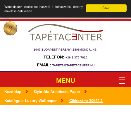
Weboldalunk cookie-kat használ a felhasználói élmény
Értem
növelése érdekében
1047 BUDAPEST PERÉNYI ZSIGMOND U. 47.
TELEFON:
+36 1 370 7010
EMAIL:
TAPETA@TAPETACENTER.HU
MENU
Kezdőlap
Gyártók: Architects Paper
Katalógus: Luxury Wallpaper
Cikkszám: 30544-1