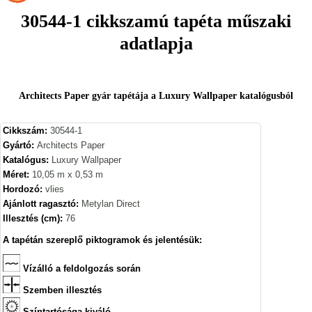
30544-1 cikkszamú tapéta műszaki
adatlapja
Architects Paper gyár tapétája a Luxury Wallpaper katalógusból
Cikkszám:
30544-1
Gyártó:
Architects Paper
Katalógus:
Luxury Wallpaper
Méret:
10,05 m x 0,53 m
Hordozó:
vlies
Ajánlott ragasztó:
Metylan Direct
Illesztés (cm):
76
A tapétán szereplő piktogramok és jelentésük:
Vízálló a feldolgozás során
Szemben illesztés
Színtartósága kiváló