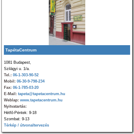
TapétaCentrum
1081 Budapest,
Szilágyi u. 1/a.
Tel.:
06-1-303-90-52
Mobil:
06-30-9-798-234
Fax:
06-1-785-03-20
E-Mail:
tapeta@tapetacentrum.hu
Weblap:
www.tapetacentrum.hu
Nyitvatartás:
Hétfő-Péntek: 9-18
Szombat: 9-13
Térkép / útvonaltervezés