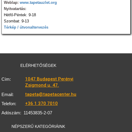
Weblap:
www.tapetauzlet.org
Nyitvatartás:
Hétfő-Péntek: 9-18
Szombat: 9-13
Térkép / útvonaltervezés
ELÉRHETŐSÉGEK
1047 Budapest Perényi
Cím:
Zsigmond u. 47.
tapeta@tapetacenter.hu
Email:
+36 1 370 7010
Telefon:
Adószám:
11453835-2-07
NÉPSZERŰ KATEGÓRIÁINK