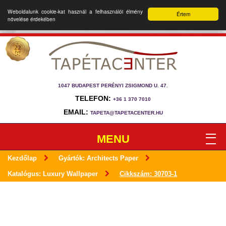
Weboldalunk cookie-kat használ a felhasználói élmény
Értem
növelése érdekében
1047 BUDAPEST PERÉNYI ZSIGMOND U. 47.
TELEFON:
+36 1 370 7010
EMAIL:
TAPETA@TAPETACENTER.HU
MENU
Kezdőlap
Gyártók: Architects Paper
Katalógus: Luxury Wallpaper
Cikkszám: 30703-1