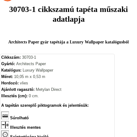
30703-1 cikkszamú tapéta műszaki
adatlapja
Architects Paper gyár tapétája a Luxury Wallpaper katalógusból
Cikkszám:
30703-1
Gyártó:
Architects Paper
Katalógus:
Luxury Wallpaper
Méret:
10,05 m x 0,53 m
Hordozó:
vlies
Ajánlott ragasztó:
Metylan Direct
Illesztés (cm):
0 cm.
A tapétán szereplő piktogramok és jelentésük:
Súrolható
Illesztés mentes
Színtartósága kiváló