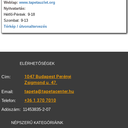
Weblap:
www.tapetauzlet.org
Nyitvatartás:
Hétfő-Péntek: 9-18
Szombat: 9-13
Térkép / útvonaltervezés
ELÉRHETŐSÉGEK
1047 Budapest Perényi
Cím:
Zsigmond u. 47.
tapeta@tapetacenter.hu
Email:
+36 1 370 7010
Telefon:
Adószám:
11453835-2-07
NÉPSZERŰ KATEGÓRIÁINK