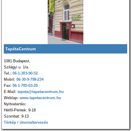
TapétaCentrum
1081 Budapest,
Szilágyi u. 1/a.
Tel.:
06-1-303-90-52
Mobil:
06-30-9-798-234
Fax:
06-1-785-03-20
E-Mail:
tapeta@tapetacentrum.hu
Weblap:
www.tapetacentrum.hu
Nyitvatartás:
Hétfő-Péntek: 9-18
Szombat: 9-13
Térkép / útvonaltervezés