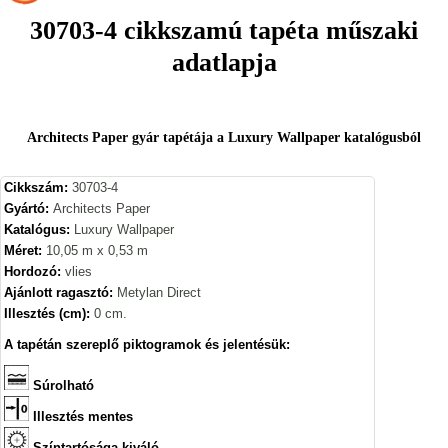
30703-4 cikkszamú tapéta műszaki
adatlapja
Architects Paper gyár tapétája a Luxury Wallpaper katalógusból
Cikkszám:
30703-4
Gyártó:
Architects Paper
Katalógus:
Luxury Wallpaper
Méret:
10,05 m x 0,53 m
Hordozó:
vlies
Ajánlott ragasztó:
Metylan Direct
Illesztés (cm):
0 cm.
A tapétán szereplő piktogramok és jelentésük:
Súrolható
Illesztés mentes
Színtartósága kiváló