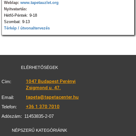
Weblap:
www.tapetauzlet.org
Nyitvatartás:
Hétfő-Péntek: 9-18
Szombat: 9-13
Térkép / útvonaltervezés
ELÉRHETŐSÉGEK
1047 Budapest Perényi
Cím:
Zsigmond u. 47.
tapeta@tapetacenter.hu
Email:
+36 1 370 7010
Telefon:
Adószám:
11453835-2-07
NÉPSZERŰ KATEGÓRIÁINK