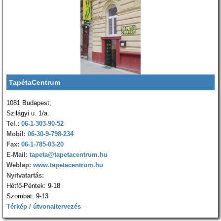
TapétaCentrum
1081 Budapest,
Szilágyi u. 1/a.
Tel.:
06-1-303-90-52
Mobil:
06-30-9-798-234
Fax:
06-1-785-03-20
E-Mail:
tapeta@tapetacentrum.hu
Weblap:
www.tapetacentrum.hu
Nyitvatartás:
Hétfő-Péntek: 9-18
Szombat: 9-13
Térkép / útvonaltervezés