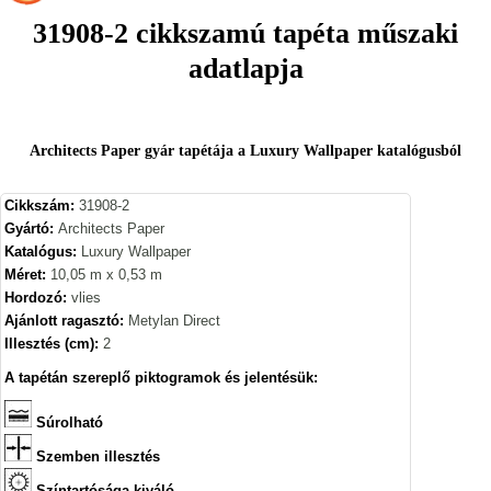
31908-2 cikkszamú tapéta műszaki
adatlapja
Architects Paper gyár tapétája a Luxury Wallpaper katalógusból
Cikkszám:
31908-2
Gyártó:
Architects Paper
Katalógus:
Luxury Wallpaper
Méret:
10,05 m x 0,53 m
Hordozó:
vlies
Ajánlott ragasztó:
Metylan Direct
Illesztés (cm):
2
A tapétán szereplő piktogramok és jelentésük:
Súrolható
Szemben illesztés
Színtartósága kiváló