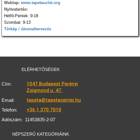
Weblap:
www.tapetauzlet.org
Nyitvatartás:
Hétfő-Péntek: 9-18
Szombat: 9-13
Térkép / útvonaltervezés
ELÉRHETŐSÉGEK
1047 Budapest Perényi
Cím:
Zsigmond u. 47.
tapeta@tapetacenter.hu
Email:
+36 1 370 7010
Telefon:
Adószám:
11453835-2-07
NÉPSZERŰ KATEGÓRIÁINK