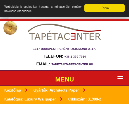
Weboldalunk cookie-kat használ a felhasználói élmény
Értem
növelése érdekében
1047 BUDAPEST PERÉNYI ZSIGMOND U. 47.
TELEFON:
+36 1 370 7010
EMAIL:
TAPETA@TAPETACENTER.HU
MENU
Kezdőlap
Gyártók: Architects Paper
Katalógus: Luxury Wallpaper
Cikkszám: 31908-2