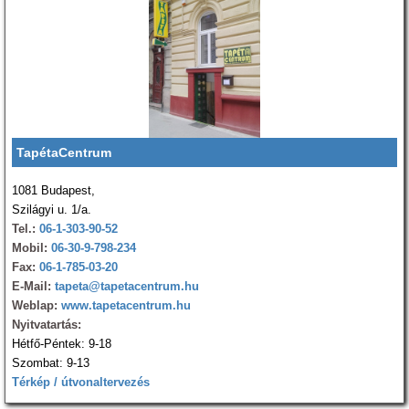
TapétaCentrum
1081 Budapest,
Szilágyi u. 1/a.
Tel.:
06-1-303-90-52
Mobil:
06-30-9-798-234
Fax:
06-1-785-03-20
E-Mail:
tapeta@tapetacentrum.hu
Weblap:
www.tapetacentrum.hu
Nyitvatartás:
Hétfő-Péntek: 9-18
Szombat: 9-13
Térkép / útvonaltervezés