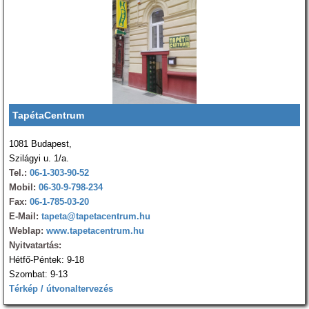
TapétaCentrum
1081 Budapest,
Szilágyi u. 1/a.
Tel.:
06-1-303-90-52
Mobil:
06-30-9-798-234
Fax:
06-1-785-03-20
E-Mail:
tapeta@tapetacentrum.hu
Weblap:
www.tapetacentrum.hu
Nyitvatartás:
Hétfő-Péntek: 9-18
Szombat: 9-13
Térkép / útvonaltervezés