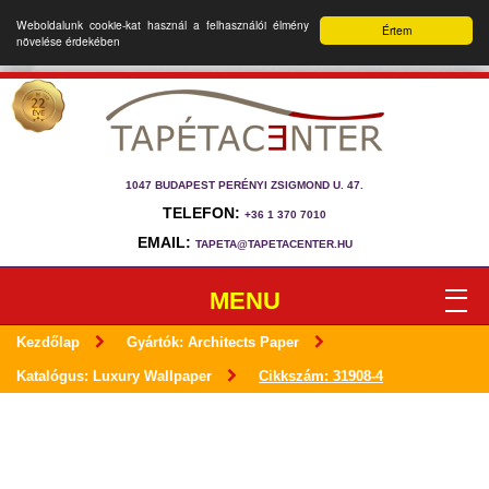
Weboldalunk cookie-kat használ a felhasználói élmény
Értem
növelése érdekében
1047 BUDAPEST PERÉNYI ZSIGMOND U. 47.
TELEFON:
+36 1 370 7010
EMAIL:
TAPETA@TAPETACENTER.HU
MENU
Kezdőlap
Gyártók: Architects Paper
Katalógus: Luxury Wallpaper
Cikkszám: 31908-4