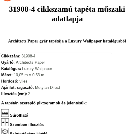
31908-4 cikkszamú tapéta műszaki
adatlapja
Architects Paper gyár tapétája a Luxury Wallpaper katalógusból
Cikkszám:
31908-4
Gyártó:
Architects Paper
Katalógus:
Luxury Wallpaper
Méret:
10,05 m x 0,53 m
Hordozó:
vlies
Ajánlott ragasztó:
Metylan Direct
Illesztés (cm):
2
A tapétán szereplő piktogramok és jelentésük:
Súrolható
Szemben illesztés
Színtartósága kiváló