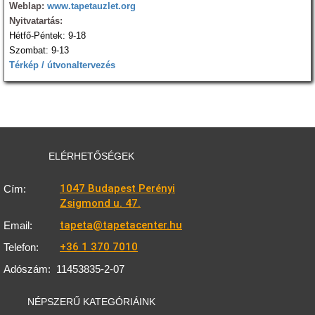
Weblap:
www.tapetauzlet.org
Nyitvatartás:
Hétfő-Péntek: 9-18
Szombat: 9-13
Térkép / útvonaltervezés
ELÉRHETŐSÉGEK
1047 Budapest Perényi
Cím:
Zsigmond u. 47.
tapeta@tapetacenter.hu
Email:
+36 1 370 7010
Telefon:
Adószám:
11453835-2-07
NÉPSZERŰ KATEGÓRIÁINK