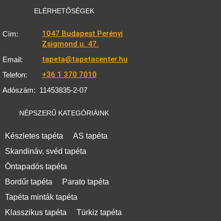
ELÉRHETŐSÉGEK
1047 Budapest Perényi
Cím:
Zsigmond u. 47.
tapeta@tapetacenter.hu
Email:
+36 1 370 7010
Telefon:
Adószám:
11453835-2-07
NÉPSZERŰ KATEGÓRIÁINK
Készletes tapéta
AS tapéta
Skandináv, svéd tapéta
Öntapadós tapéta
Bordűr tapéta
Parato tapéta
Tapéta minták tapéta
Klasszikus tapéta
Türkiz tapéta