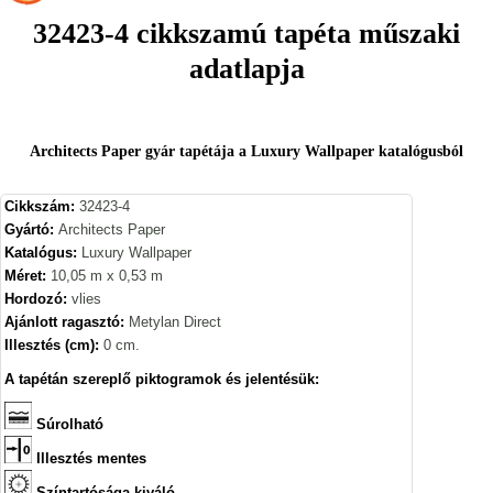
32423-4 cikkszamú tapéta műszaki
adatlapja
Architects Paper gyár tapétája a Luxury Wallpaper katalógusból
Cikkszám:
32423-4
Gyártó:
Architects Paper
Katalógus:
Luxury Wallpaper
Méret:
10,05 m x 0,53 m
Hordozó:
vlies
Ajánlott ragasztó:
Metylan Direct
Illesztés (cm):
0 cm.
A tapétán szereplő piktogramok és jelentésük:
Súrolható
Illesztés mentes
Színtartósága kiváló