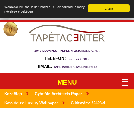
Weboldalunk cookie-kat használ a felhasználói élmény
Értem
növelése érdekében
1047 BUDAPEST PERÉNYI ZSIGMOND U. 47.
TELEFON:
+36 1 370 7010
EMAIL:
TAPETA@TAPETACENTER.HU
MENU
Kezdőlap
Gyártók: Architects Paper
Katalógus: Luxury Wallpaper
Cikkszám: 32423-4