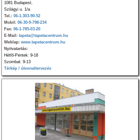
1081 Budapest,
Szilágyi u. 1/a.
Tel.:
06-1-303-90-52
Mobil:
06-30-9-798-234
Fax:
06-1-785-03-20
E-Mail:
tapeta@tapetacentrum.hu
Weblap:
www.tapetacentrum.hu
Nyitvatartás:
Hétfő-Péntek: 9-18
Szombat: 9-13
Térkép / útvonaltervezés