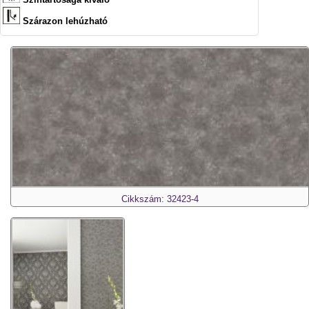
Szárazon lehúzható
Cikkszám: 32423-4