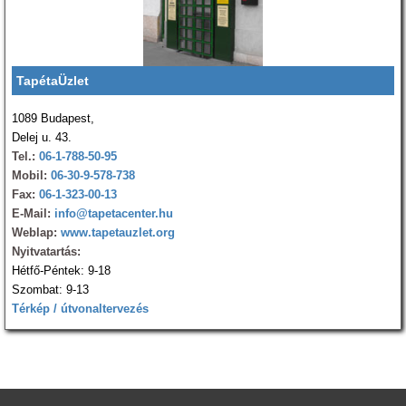
TapétaÜzlet
1089 Budapest,
Delej u. 43.
Tel.:
06-1-788-50-95
Mobil:
06-30-9-578-738
Fax:
06-1-323-00-13
E-Mail:
info@tapetacenter.hu
Weblap:
www.tapetauzlet.org
Nyitvatartás:
Hétfő-Péntek: 9-18
Szombat: 9-13
Térkép / útvonaltervezés