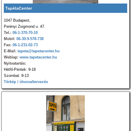
TapétaCenter
1047 Budapest,
Perényi Zsigmond u. 47.
Tel.:
06-1-370-70-10
Mobil:
06-30-9-578-738
Fax:
06-1-231-02-73
E-Mail:
tapeta@tapetacenter.hu
Weblap:
www.tapetacenter.hu
Nyitvatartás:
Hétfő-Péntek: 9-18
Szombat: 9-13
Térkép / útvonaltervezés