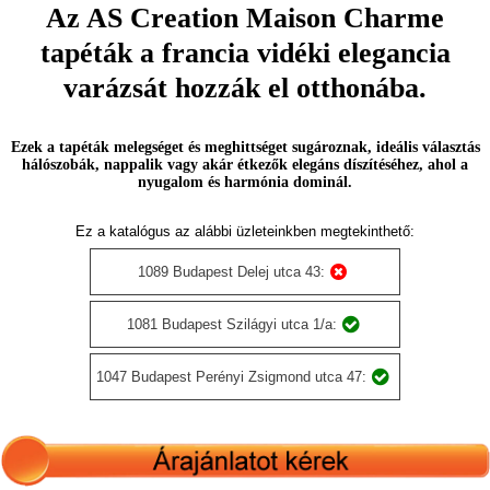
Az AS Creation Maison Charme
tapéták a francia vidéki elegancia
varázsát hozzák el otthonába.
Ezek a tapéták melegséget és meghittséget sugároznak, ideális választás
hálószobák, nappalik vagy akár étkezők elegáns díszítéséhez, ahol a
nyugalom és harmónia dominál.
Ez a katalógus az alábbi üzleteinkben megtekinthető:
1089 Budapest Delej utca 43:
1081 Budapest Szilágyi utca 1/a:
1047 Budapest Perényi Zsigmond utca 47: