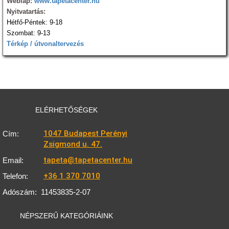
Weblap:
www.tapetacenter.hu
Nyitvatartás:
Hétfő-Péntek: 9-18
Szombat: 9-13
Térkép / útvonaltervezés
ELÉRHETŐSÉGEK
1047 Budapest Perényi
Cím:
Zsigmond u. 47.
tapeta@tapetacenter.hu
Email:
+36 1 370 7010
Telefon:
Adószám:
11453835-2-07
NÉPSZERŰ KATEGÓRIÁINK