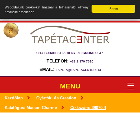
Weboldalunk cookie-kat használ a felhasználói élmény
Értem
növelése érdekében
1047 BUDAPEST PERÉNYI ZSIGMOND U. 47.
TELEFON:
+36 1 370 7010
EMAIL:
TAPETA@TAPETACENTER.HU
MENU
Kezdőlap
Gyártók: As Creation
Katalógus: Maison Charme
Cikkszám: 39070-4