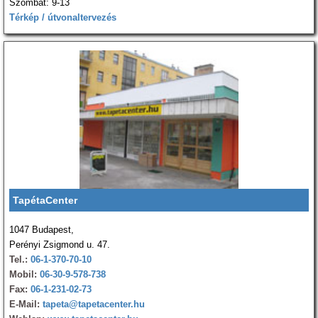
Szombat: 9-13
Térkép / útvonaltervezés
TapétaCenter
1047 Budapest,
Perényi Zsigmond u. 47.
Tel.:
06-1-370-70-10
Mobil:
06-30-9-578-738
Fax:
06-1-231-02-73
E-Mail:
tapeta@tapetacenter.hu