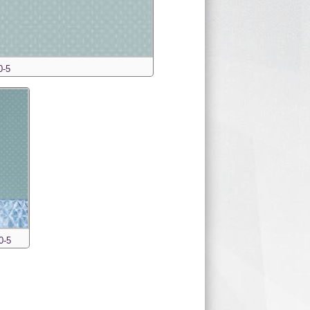
0-5
0-5