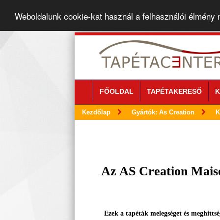
Weboldalunk cookie-kat használ a felhasználói élmény
FŐOLDAL
TAPÉTAKERESŐ
K
Kezdőlap
Gyártók: As Creation
K
Az AS Creation Maiso
Ezek a tapéták melegséget és meghittsé