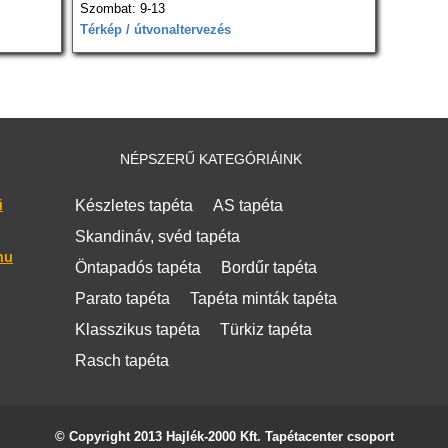
Szombat: 9-13
Térkép / útvonaltervezés
NÉPSZERŰ KATEGÓRIÁINK
i
Készletes tapéta
AS tapéta
Skandináv, svéd tapéta
hu
Öntapadós tapéta
Bordűr tapéta
Parato tapéta
Tapéta minták tapéta
Klasszikus tapéta
Türkiz tapéta
Rasch tapéta
© Copyright 2013 Hajlék-2000 Kft. Tapétacenter csoport