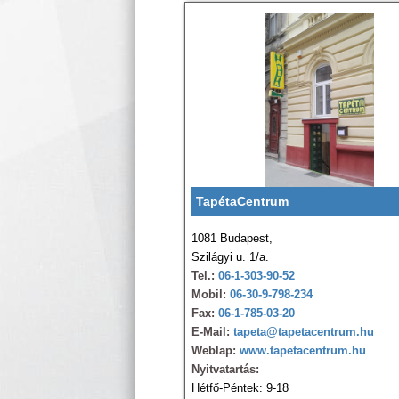
TapétaCentrum
1081 Budapest,
Szilágyi u. 1/a.
Tel.:
06-1-303-90-52
Mobil:
06-30-9-798-234
Fax:
06-1-785-03-20
E-Mail:
tapeta@tapetacentrum.hu
Weblap:
www.tapetacentrum.hu
Nyitvatartás:
Hétfő-Péntek: 9-18