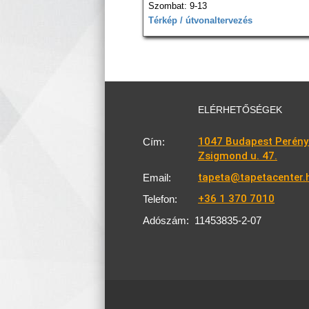
Szombat: 9-13
Térkép / útvonaltervezés
ELÉRHETŐSÉGEK
1047 Budapest Perény
Cím:
Zsigmond u. 47.
tapeta@tapetacenter.
Email:
+36 1 370 7010
Telefon:
Adószám:
11453835-2-07