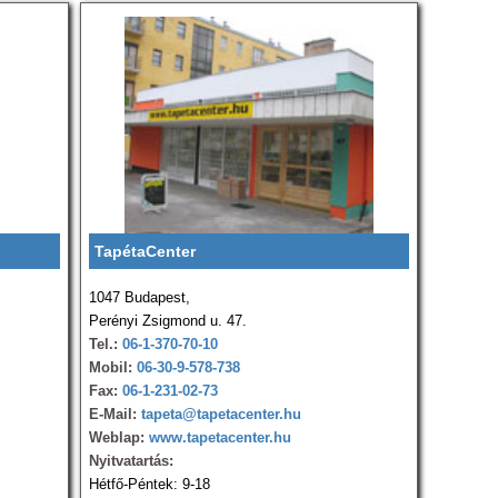
TapétaCenter
1047 Budapest,
Perényi Zsigmond u. 47.
Tel.:
06-1-370-70-10
Mobil:
06-30-9-578-738
Fax:
06-1-231-02-73
E-Mail:
tapeta@tapetacenter.hu
Weblap:
www.tapetacenter.hu
Nyitvatartás:
Hétfő-Péntek: 9-18