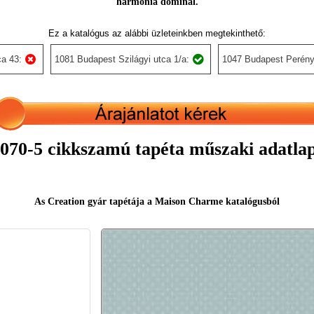
harmónia dominál.
Ez a katalógus az alábbi üzleteinkben megtekinthető:
a 43:
1081 Budapest Szilágyi utca 1/a:
1047 Budapest Perény
070-5 cikkszamú tapéta műszaki adatla
As Creation gyár tapétája a Maison Charme katalógusból