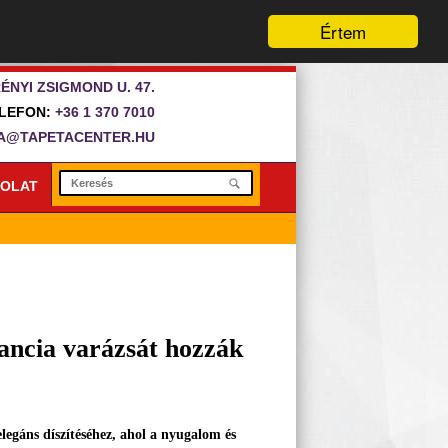
Értem
ÉNYI ZSIGMOND U. 47.
LEFON:
+36 1 370 7010
A@TAPETACENTER.HU
OLAT
ancia varázsát hozzák
legáns díszítéséhez, ahol a nyugalom és