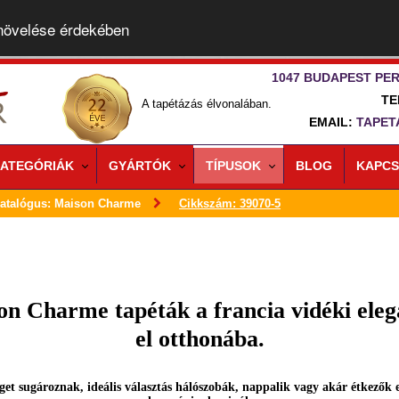
 növelése érdekében
1047 BUDAPEST PER
TE
A tapétázás élvonalában.
EMAIL:
TAPET
ATEGÓRIÁK
GYÁRTÓK
TÍPUSOK
BLOG
KAPCS
atalógus: Maison Charme
Cikkszám: 39070-5
n Charme tapéták a francia vidéki eleg
el otthonába.
get sugároznak, ideális választás hálószobák, nappalik vagy akár étkezők e