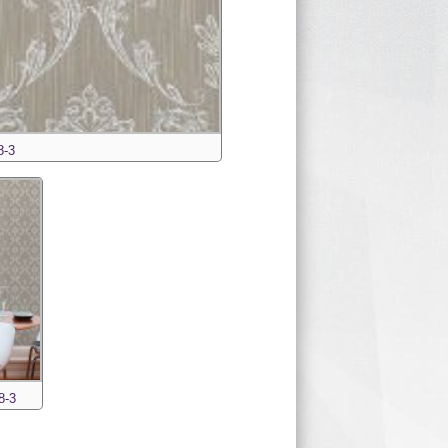
8-3
8-3