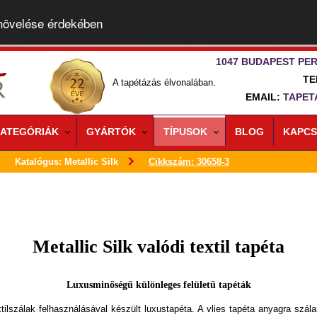
 növelése érdekében
1047 BUDAPEST PER
TE
A tapétázás élvonalában.
EMAIL:
TAPET
ATEGÓRIÁK
GYÁRTÓK
TÍPUSOK
BLOG
KAPCS
Katalógus: Metallic Silk
Cikkszám: 30658-3
Metallic Silk valódi textil tapéta
Luxusminőségű különleges felületű tapéták
xtilszálak felhasználásával készült luxustapéta. A vlies tapéta anyagra szál