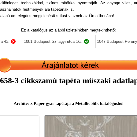
, különleges technikákkal, színes mitákkal nyomtatják. Az anyaga vlies, 
lhasználhatók festmények alá tapétának is.
alapú ám elegáns megjelenésű stílust visznek az Ön otthonába!
Ez a katalógus az alábbi üzleteinkben megtekinthető:
a 43:
1081 Budapest Szilágyi utca 1/a:
1047 Budapest Perény
658-3 cikkszamú tapéta műszaki adatla
Architects Paper gyár tapétája a Metallic Silk katalógusból