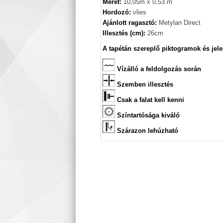
Méret:
10,05m x 0,53 m
Hordozó:
vlies
Ajánlott ragasztó:
Metylan Direct
Illesztés (cm):
26cm
A tapétán szereplő piktogramok és jele
Vízálló a feldolgozás során
Szemben illesztés
Csak a falat kell kenni
Színtartósága kiváló
Szárazon lehúzható