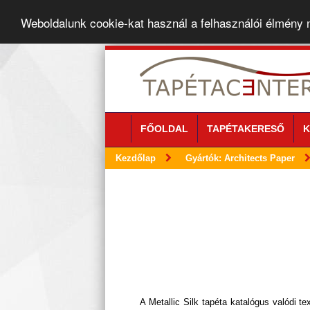
Weboldalunk cookie-kat használ a felhasználói élmény
FŐOLDAL
TAPÉTAKERESŐ
K
Kezdőlap
Gyártók: Architects Paper
A Metallic Silk tapéta katalógus valódi te