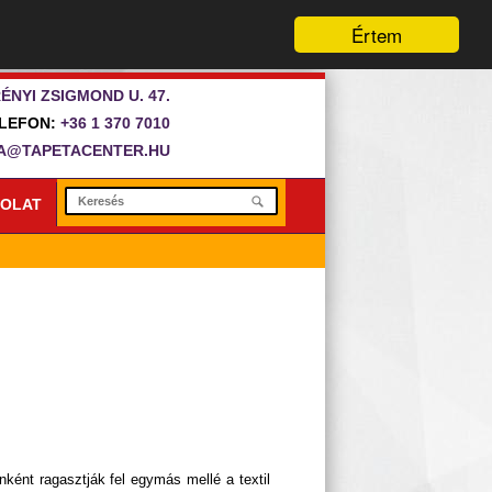
Értem
ÉNYI ZSIGMOND U. 47.
LEFON:
+36 1 370 7010
A@TAPETACENTER.HU
OLAT
anként ragasztják fel egymás mellé a textil