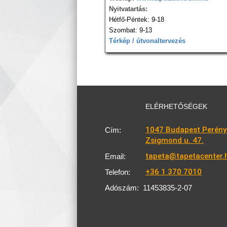
Nyitvatartás:
Hétfő-Péntek: 9-18
Szombat: 9-13
Térkép / útvonaltervezés
ELÉRHETŐSÉGEK
1047 Budapest Perény
Cím:
Zsigmond u. 47.
tapeta@tapetacenter.
Email:
+36 1 370 7010
Telefon:
Adószám:
11453835-2-07