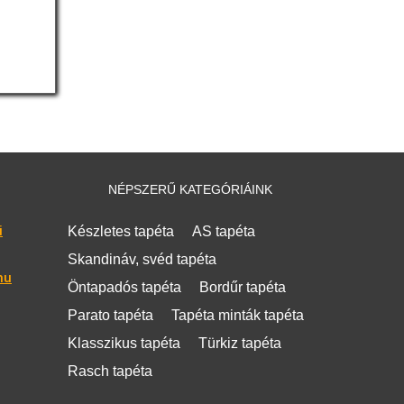
NÉPSZERŰ KATEGÓRIÁINK
i
Készletes tapéta
AS tapéta
Skandináv, svéd tapéta
hu
Öntapadós tapéta
Bordűr tapéta
Parato tapéta
Tapéta minták tapéta
Klasszikus tapéta
Türkiz tapéta
Rasch tapéta