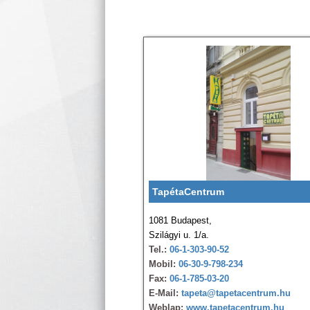
TapétaCentrum
1081 Budapest,
Szilágyi u. 1/a.
Tel.:
06-1-303-90-52
Mobil:
06-30-9-798-234
Fax:
06-1-785-03-20
E-Mail:
tapeta@tapetacentrum.hu
Weblap:
www.tapetacentrum.hu