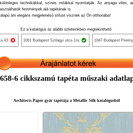
, különleges technikákkal, színes mitákkal nyomtatják. Az anyaga vlies, 
lhasználhatók festmények alá tapétának is.
alapú ám elegáns megjelenésű stílust visznek az Ön otthonába!
Ez a katalógus az alábbi üzleteinkben megtekinthető:
a 43:
1081 Budapest Szilágyi utca 1/a:
1047 Budapest Perény
658-6 cikkszamú tapéta műszaki adatla
Architects Paper gyár tapétája a Metallic Silk katalógusból