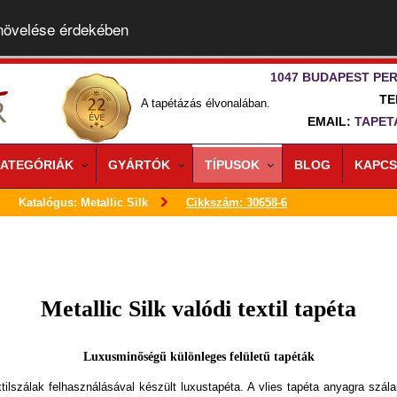
 növelése érdekében
1047 BUDAPEST PER
TE
A tapétázás élvonalában.
EMAIL:
TAPET
ATEGÓRIÁK
GYÁRTÓK
TÍPUSOK
BLOG
KAPCS
Katalógus: Metallic Silk
Cikkszám: 30658-6
Metallic Silk valódi textil tapéta
Luxusminőségű különleges felületű tapéták
xtilszálak felhasználásával készült luxustapéta. A vlies tapéta anyagra szál