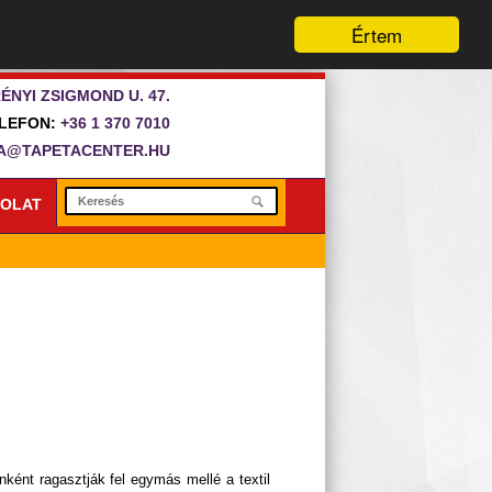
Értem
ÉNYI ZSIGMOND U. 47.
LEFON:
+36 1 370 7010
A@TAPETACENTER.HU
OLAT
anként ragasztják fel egymás mellé a textil