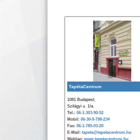
TapétaCentrum
1081 Budapest,
Szilágyi u. 1/a.
Tel.:
06-1-303-90-52
Mobil:
06-30-9-798-234
Fax:
06-1-785-03-20
E-Mail:
tapeta@tapetacentrum.hu
Weblap:
www.tapetacentrum.hu