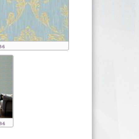
8-6
8-6