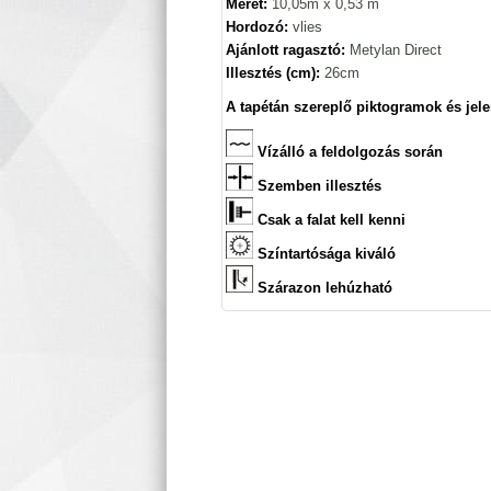
Méret:
10,05m x 0,53 m
Hordozó:
vlies
Ajánlott ragasztó:
Metylan Direct
Illesztés (cm):
26cm
A tapétán szereplő piktogramok és jele
Vízálló a feldolgozás során
Szemben illesztés
Csak a falat kell kenni
Színtartósága kiváló
Szárazon lehúzható