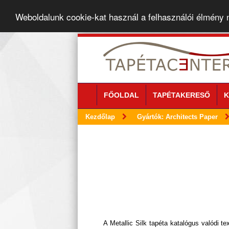
Weboldalunk cookie-kat használ a felhasználói élmény
FŐOLDAL
TAPÉTAKERESŐ
K
Kezdőlap
Gyártók: Architects Paper
A Metallic Silk tapéta katalógus valódi te