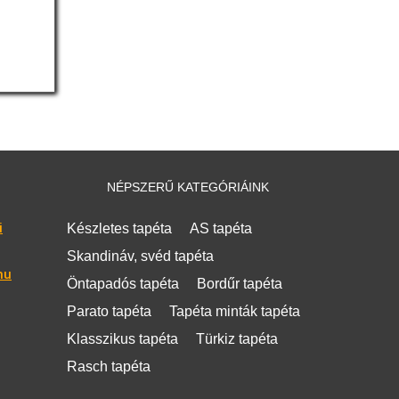
NÉPSZERŰ KATEGÓRIÁINK
i
Készletes tapéta
AS tapéta
Skandináv, svéd tapéta
hu
Öntapadós tapéta
Bordűr tapéta
Parato tapéta
Tapéta minták tapéta
Klasszikus tapéta
Türkiz tapéta
Rasch tapéta