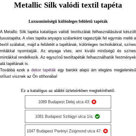
Metallic Silk valódi textil tapéta
Luxusminőségű különleges felületű tapéták
A Metallic Silk tapéta katalógus valódi textilszálak felhasználásával készült
luxustapéta. A vlies tapéta anyagra szálanként ragasztják fel egymás mellé a
textil szálakat, majd a felületét a tapétának, különleges technikákkal, színes
mitákkal nyomtatják. Az anyaga vlies, ami kiváló minőségű és színes
mintákkal rendelkezik. Az egyszínű textiltapéták felhasználhatók festmények
alá tapétának is.
Továbbá ezek a
dekor tapéták
egy barokk alapú ám elegáns megjelenés
stílust visznek az Ön otthonába!
Ez a katalógus az alábbi üzleteinkben megtekinthető:
1089 Budapest Delej utca 43:
1081 Budapest Szilágyi utca 1/a:
1047 Budapest Perényi Zsigmond utca 47: