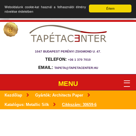
Weboldalunk cookie-kat használ a felhasználói élmény
Értem
növelése érdekében
1047 BUDAPEST PERÉNYI ZSIGMOND U. 47.
TELEFON:
+36 1 370 7010
EMAIL:
TAPETA@TAPETACENTER.HU
MENU
Kezdőlap
Gyártók: Architects Paper
Katalógus: Metallic Silk
Cikkszám: 30659-6