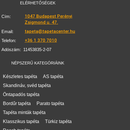
ELÉRHETŐSÉGEK
1047 Budapest Perényi
Cím:
Zsigmond u. 47.
tapeta@tapetacenter.hu
Email:
+36 1 370 7010
Telefon:
Adószám:
11453835-2-07
NÉPSZERŰ KATEGÓRIÁINK
Készletes tapéta
AS tapéta
Skandináv, svéd tapéta
Öntapadós tapéta
Bordűr tapéta
Parato tapéta
Tapéta minták tapéta
Klasszikus tapéta
Türkiz tapéta