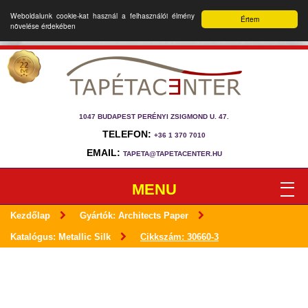
Weboldalunk cookie-kat használ a felhasználói élmény
Értem
növelése érdekében
1047 BUDAPEST PERÉNYI ZSIGMOND U. 47.
TELEFON:
+36 1 370 7010
EMAIL:
TAPETA@TAPETACENTER.HU
MENU
Kezdőlap
Gyártók: Architects Paper
Katalógus: Metallic Silk
Cikkszám: 30660-3