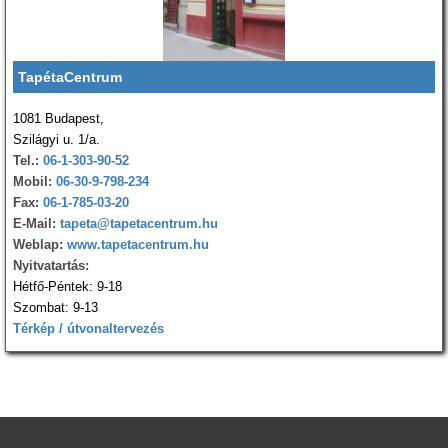
TapétaCentrum
1081 Budapest,
Szilágyi u. 1/a.
Tel.:
06-1-303-90-52
Mobil:
06-30-9-798-234
Fax:
06-1-785-03-20
E-Mail:
tapeta@tapetacentrum.hu
Weblap:
www.tapetacentrum.hu
Nyitvatartás:
Hétfő-Péntek: 9-18
Szombat: 9-13
Térkép / útvonaltervezés