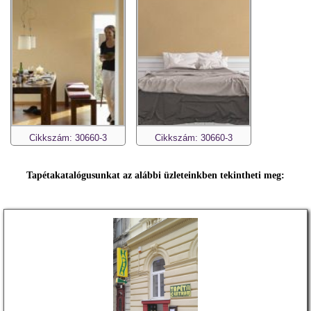
Cikkszám: 30660-3
Cikkszám: 30660-3
Tapétakatalógusunkat az alábbi üzleteinkben tekintheti meg: