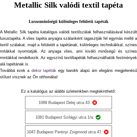
Metallic Silk valódi textil tapéta
Luxusminőségű különleges felületű tapéták
A Metallic Silk tapéta katalógus valódi textilszálak felhasználásával készült
luxustapéta. A vlies tapéta anyagra szálanként ragasztják fel egymás mellé a
textil szálakat, majd a felületét a tapétának, különleges technikákkal, színes
mitákkal nyomtatják. Az anyaga vlies, ami kiváló minőségű és színes
mintákkal rendelkezik. Az egyszínű textiltapéták felhasználhatók festmények
alá tapétának is.
Továbbá ezek a
dekor tapéták
egy barokk alapú ám elegáns megjelenés
stílust visznek az Ön otthonába!
Ez a katalógus az alábbi üzleteinkben megtekinthető:
1089 Budapest Delej utca 43:
1081 Budapest Szilágyi utca 1/a:
1047 Budapest Perényi Zsigmond utca 47: