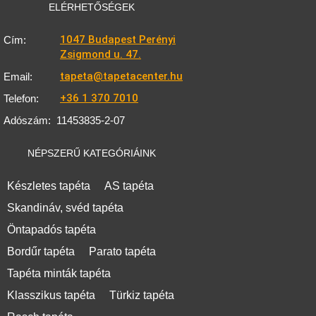
ELÉRHETŐSÉGEK
1047 Budapest Perényi
Cím:
Zsigmond u. 47.
tapeta@tapetacenter.hu
Email:
+36 1 370 7010
Telefon:
Adószám:
11453835-2-07
NÉPSZERŰ KATEGÓRIÁINK
Készletes tapéta
AS tapéta
Skandináv, svéd tapéta
Öntapadós tapéta
Bordűr tapéta
Parato tapéta
Tapéta minták tapéta
Klasszikus tapéta
Türkiz tapéta