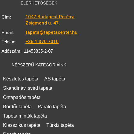
ELÉRHETŐSÉGEK
1047 Budapest Perényi
Cím:
Zsigmond u. 47.
tapeta@tapetacenter.hu
Email:
+36 1 370 7010
Telefon:
Adószám:
11453835-2-07
NÉPSZERŰ KATEGÓRIÁINK
Készletes tapéta
AS tapéta
Skandináv, svéd tapéta
Öntapadós tapéta
Bordűr tapéta
Parato tapéta
Tapéta minták tapéta
Klasszikus tapéta
Türkiz tapéta