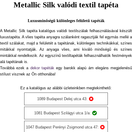
Metallic Silk valódi textil tapéta
Luxusminőségű különleges felületű tapéták
A Metallic Silk tapéta katalógus valódi textilszálak felhasználásával készült
luxustapéta. A vlies tapéta anyagra szálanként ragasztják fel egymás mellé a
textil szálakat, majd a felületét a tapétának, különleges technikákkal, színes
mitákkal nyomtatják. Az anyaga vlies, ami kiváló minőségű és színes
mintákkal rendelkezik. Az egyszínű textiltapéták felhasználhatók festmények
alá tapétának is.
Továbbá ezek a
dekor tapéták
egy barokk alapú ám elegáns megjelenés
stílust visznek az Ön otthonába!
Ez a katalógus az alábbi üzleteinkben megtekinthető:
1089 Budapest Delej utca 43:
1081 Budapest Szilágyi utca 1/a:
1047 Budapest Perényi Zsigmond utca 47: