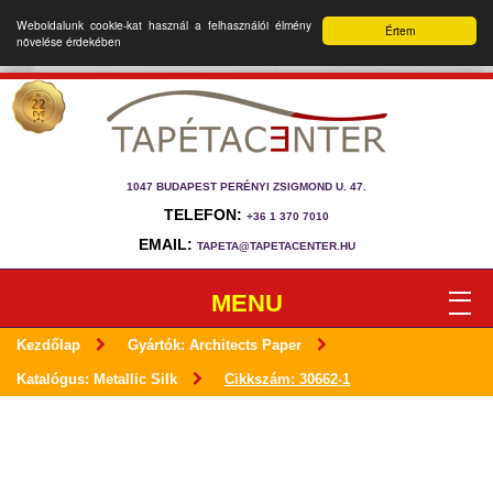
Weboldalunk cookie-kat használ a felhasználói élmény
Értem
növelése érdekében
1047 BUDAPEST PERÉNYI ZSIGMOND U. 47.
TELEFON:
+36 1 370 7010
EMAIL:
TAPETA@TAPETACENTER.HU
MENU
Kezdőlap
Gyártók: Architects Paper
Katalógus: Metallic Silk
Cikkszám: 30662-1