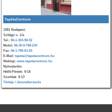
TapétaCentrum
1081 Budapest,
Szilágyi u. 1/a.
Tel.:
06-1-303-90-52
Mobil:
06-30-9-798-234
Fax:
06-1-785-03-20
E-Mail:
tapeta@tapetacentrum.hu
Weblap:
www.tapetacentrum.hu
Nyitvatartás:
Hétfő-Péntek: 9-18
Szombat: 9-13
Térkép / útvonaltervezés