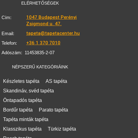
ELÉRHETŐSÉGEK
1047 Budapest Perényi
Cím:
Zsigmond u. 47.
tapeta@tapetacenter.hu
Email:
+36 1 370 7010
Telefon:
Adószám:
11453835-2-07
NÉPSZERŰ KATEGÓRIÁINK
Készletes tapéta
AS tapéta
Skandináv, svéd tapéta
Öntapadós tapéta
Bordűr tapéta
Parato tapéta
Tapéta minták tapéta
Klasszikus tapéta
Türkiz tapéta