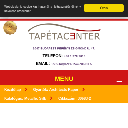
Weboldalunk cookie-kat használ a felhasználói élmény
Értem
növelése érdekében
1047 BUDAPEST PERÉNYI ZSIGMOND U. 47.
TELEFON:
+36 1 370 7010
EMAIL:
TAPETA@TAPETACENTER.HU
MENU
Kezdőlap
Gyártók: Architects Paper
Katalógus: Metallic Silk
Cikkszám: 30683-2