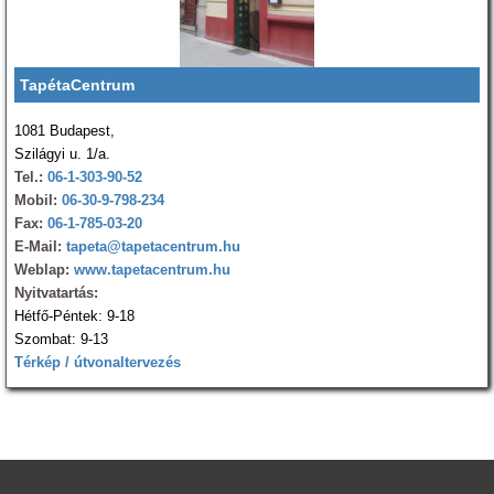
TapétaCentrum
1081 Budapest,
Szilágyi u. 1/a.
Tel.:
06-1-303-90-52
Mobil:
06-30-9-798-234
Fax:
06-1-785-03-20
E-Mail:
tapeta@tapetacentrum.hu
Weblap:
www.tapetacentrum.hu
Nyitvatartás:
Hétfő-Péntek: 9-18
Szombat: 9-13
Térkép / útvonaltervezés