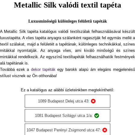
Metallic Silk valódi textil tapéta
Luxusminőségű különleges felületű tapéták
A Metallic Silk tapéta katalógus valódi textilszálak felhasználásával készült
luxustapéta. A vlies tapéta anyagra szálanként ragasztják fel egymás mellé a
textil szálakat, majd a felületét a tapétának, különleges technikákkal, színes
mitákkal nyomtatják. Az anyaga vlies, ami kiváló minőségű és színes
mintákkal rendelkezik. Az egyszínű textiltapéták felhasználhatók festmények
alá tapétának is.
Továbbá ezek a
dekor tapéták
egy barokk alapú ám elegáns megjelenés
stílust visznek az Ön otthonába!
Ez a katalógus az alábbi üzleteinkben megtekinthető:
1089 Budapest Delej utca 43:
1081 Budapest Szilágyi utca 1/a:
1047 Budapest Perényi Zsigmond utca 47: