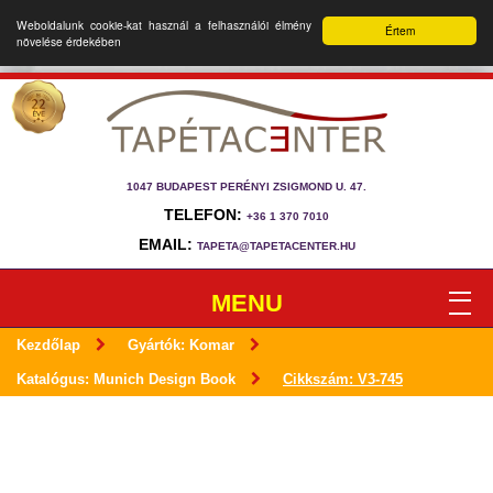
Weboldalunk cookie-kat használ a felhasználói élmény
Értem
növelése érdekében
1047 BUDAPEST PERÉNYI ZSIGMOND U. 47.
TELEFON:
+36 1 370 7010
EMAIL:
TAPETA@TAPETACENTER.HU
MENU
Kezdőlap
Gyártók: Komar
Katalógus: Munich Design Book
Cikkszám: V3-745