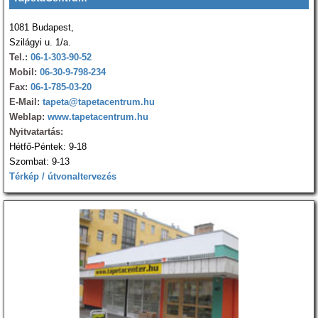
1081 Budapest,
Szilágyi u. 1/a.
Tel.:
06-1-303-90-52
Mobil:
06-30-9-798-234
Fax:
06-1-785-03-20
E-Mail:
tapeta@tapetacentrum.hu
Weblap:
www.tapetacentrum.hu
Nyitvatartás:
Hétfő-Péntek: 9-18
Szombat: 9-13
Térkép / útvonaltervezés