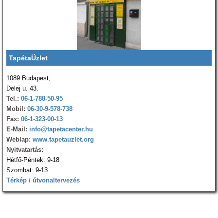
TapétaÜzlet
1089 Budapest,
Delej u. 43.
Tel.:
06-1-788-50-95
Mobil:
06-30-9-578-738
Fax:
06-1-323-00-13
E-Mail:
info@tapetacenter.hu
Weblap:
www.tapetauzlet.org
Nyitvatartás:
Hétfő-Péntek: 9-18
Szombat: 9-13
Térkép / útvonaltervezés