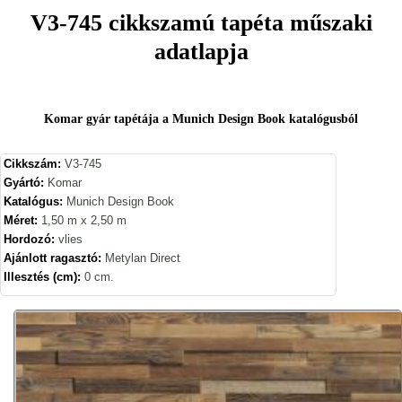
V3-745 cikkszamú tapéta műszaki
adatlapja
Komar gyár tapétája a Munich Design Book katalógusból
Cikkszám:
V3-745
Gyártó:
Komar
Katalógus:
Munich Design Book
Méret:
1,50 m x 2,50 m
Hordozó:
vlies
Ajánlott ragasztó:
Metylan Direct
Illesztés (cm):
0 cm.