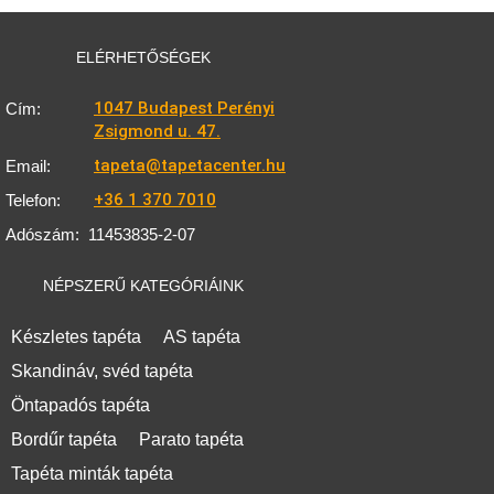
ELÉRHETŐSÉGEK
1047 Budapest Perényi
Cím:
Zsigmond u. 47.
tapeta@tapetacenter.hu
Email:
+36 1 370 7010
Telefon:
Adószám:
11453835-2-07
NÉPSZERŰ KATEGÓRIÁINK
Készletes tapéta
AS tapéta
Skandináv, svéd tapéta
Öntapadós tapéta
Bordűr tapéta
Parato tapéta
Tapéta minták tapéta