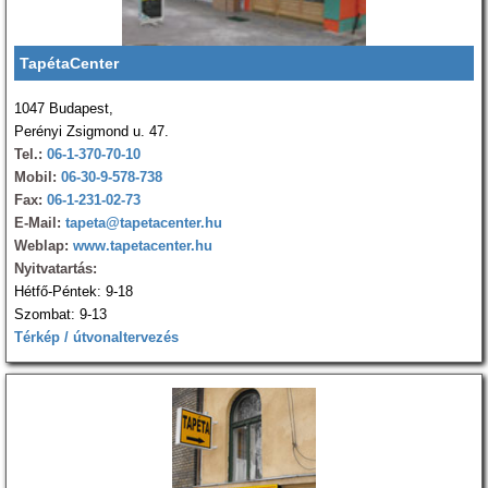
TapétaCenter
1047 Budapest,
Perényi Zsigmond u. 47.
Tel.:
06-1-370-70-10
Mobil:
06-30-9-578-738
Fax:
06-1-231-02-73
E-Mail:
tapeta@tapetacenter.hu
Weblap:
www.tapetacenter.hu
Nyitvatartás:
Hétfő-Péntek: 9-18
Szombat: 9-13
Térkép / útvonaltervezés