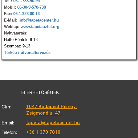
Tel.:
06-1-788-50-95
Mobil:
06-30-9-578-738
Fax:
06-1-323-00-13
E-Mail:
info@tapetacenter.hu
Weblap:
www.tapetauzlet.org
Nyitvatartás:
Hétfő-Péntek: 9-18
Szombat: 9-13
Térkép / útvonaltervezés
ELÉRHETŐSÉGEK
1047 Budapest Perényi
Cím:
Zsigmond u. 47.
tapeta@tapetacenter.hu
Email:
+36 1 370 7010
Telefon: