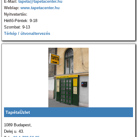
E-Mail:
tapeta@tapetacenter.hu
Weblap:
www.tapetacenter.hu
Nyitvatartás:
Hétfő-Péntek: 9-18
Szombat: 9-13
Térkép / útvonaltervezés
TapétaÜzlet
1089 Budapest,
Delej u. 43.