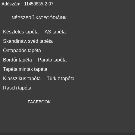
Adószám:
11453835-2-07
NÉPSZERŰ KATEGÓRIÁINK
Készletes tapéta
AS tapéta
Skandináv, svéd tapéta
Öntapadós tapéta
Bordűr tapéta
Parato tapéta
Tapéta minták tapéta
Klasszikus tapéta
Türkiz tapéta
Rasch tapéta
FACEBOOK