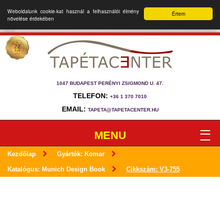
Weboldalunk cookie-kat használ a felhasználói élmény
Értem
növelése érdekében
1047 BUDAPEST PERÉNYI ZSIGMOND U. 47.
TELEFON:
+36 1 370 7010
EMAIL:
TAPETA@TAPETACENTER.HU
MENU
Kezdőlap
Gyártók: Komar
Katalógus: Munich Design Book
Cikkszám: V3-755