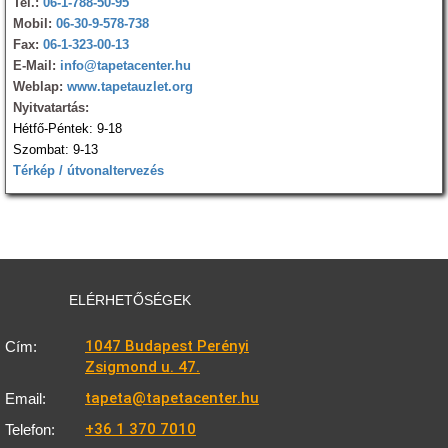
Tel.:
06-1-788-50-95
Mobil:
06-30-9-578-738
Fax:
06-1-323-00-13
E-Mail:
info@tapetacenter.hu
Weblap:
www.tapetauzlet.org
Nyitvatartás:
Hétfő-Péntek: 9-18
Szombat: 9-13
Térkép / útvonaltervezés
ELÉRHETŐSÉGEK
1047 Budapest Perényi
Cím:
Zsigmond u. 47.
tapeta@tapetacenter.hu
Email:
+36 1 370 7010
Telefon: