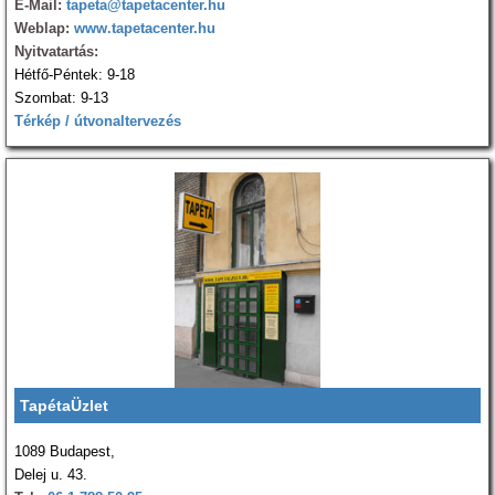
E-Mail:
tapeta@tapetacenter.hu
Weblap:
www.tapetacenter.hu
Nyitvatartás:
Hétfő-Péntek: 9-18
Szombat: 9-13
Térkép / útvonaltervezés
TapétaÜzlet
1089 Budapest,
Delej u. 43.