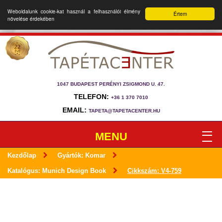
Weboldalunk cookie-kat használ a felhasználói élmény
Értem
növelése érdekében
1047 BUDAPEST PERÉNYI ZSIGMOND U. 47.
TELEFON:
+36 1 370 7010
EMAIL:
TAPETA@TAPETACENTER.HU
MENU
Kezdőlap
Gyártók: Komar
Katalógus: Munich Design Book
Cikkszám: V4-759