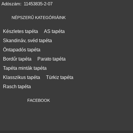
Adószám:
11453835-2-07
NÉPSZERŰ KATEGÓRIÁINK
Készletes tapéta
AS tapéta
Skandináv, svéd tapéta
Öntapadós tapéta
Bordűr tapéta
Parato tapéta
Tapéta minták tapéta
Klasszikus tapéta
Türkiz tapéta
Rasch tapéta
FACEBOOK