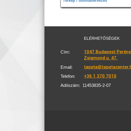
Térkép / útvonaltervezés
ELÉRHETŐSÉGEK
1047 Budapest Perény
Cím:
Zsigmond u. 47.
tapeta@tapetacenter.
Email:
+36 1 370 7010
Telefon:
Adószám:
11453835-2-07