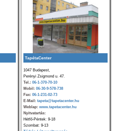
TapétaCenter
1047 Budapest,
Perényi Zsigmond u. 47.
Tel.:
06-1-370-70-10
Mobil:
06-30-9-578-738
Fax:
06-1-231-02-73
E-Mail:
tapeta@tapetacenter.hu
Weblap:
www.tapetacenter.hu
Nyitvatartás:
Hétfő-Péntek: 9-18
Szombat: 9-13