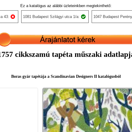
Ez a katalógus az alábbi üzleteinkben megtekinthető:
a 43:
1081 Budapest Szilágyi utca 1/a:
1047 Budapest Perény
1757 cikkszamú tapéta műszaki adatlapj
Boras gyár tapétája a Scandinavian Designers II katalógusból