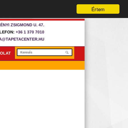
Értem
ÉNYI ZSIGMOND U. 47.
LEFON:
+36 1 370 7010
A@TAPETACENTER.HU
OLAT