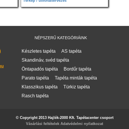
Térkép / útvonaltervezés
NÉPSZERŰ KATEGÓRIÁINK
i
Készletes tapéta
AS tapéta
Skandináv, svéd tapéta
hu
Öntapadós tapéta
Bordűr tapéta
Parato tapéta
Tapéta minták tapéta
Klasszikus tapéta
Türkiz tapéta
Rasch tapéta
© Copyright 2013 Hajlék-2000 Kft. Tapétacenter csoport
Vásárlási feltételek
Adatvédelmi nyilatkozat