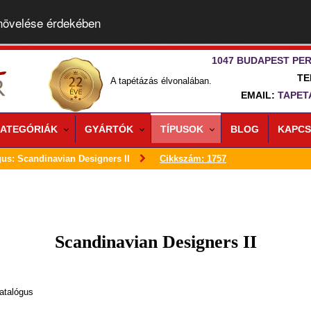
 növelése érdekében
1047 BUDAPEST PER
TE
A tapétázás élvonalában.
EMAIL:
TAPET
ATEGÓRIÁK
GYÁRTÓK
TÍPUSOK
BLOG
KAPCS
gus: Scandinavian Designers II
Cikkszám: 1757
Scandinavian Designers II
atalógus