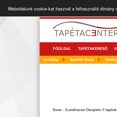
Weboldalunk cookie-kat használ a felhasználói élmény
FŐOLDAL
TAPÉTAKERESŐ
K
Kezdőlap
Gyártók: Boras
Kataló
Boras - Scandinavian Designers II tapétak