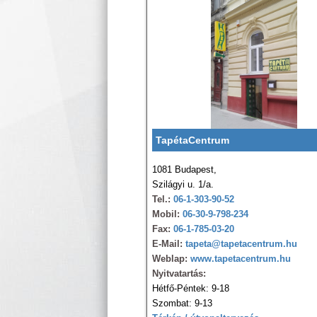
TapétaCentrum
1081 Budapest,
Szilágyi u. 1/a.
Tel.:
06-1-303-90-52
Mobil:
06-30-9-798-234
Fax:
06-1-785-03-20
E-Mail:
tapeta@tapetacentrum.hu
Weblap:
www.tapetacentrum.hu
Nyitvatartás:
Hétfő-Péntek: 9-18
Szombat: 9-13