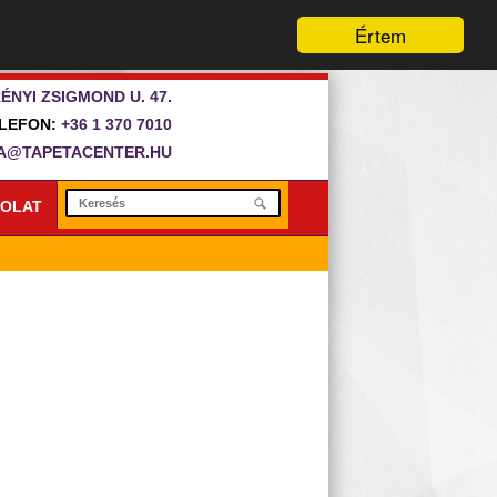
Értem
ÉNYI ZSIGMOND U. 47.
LEFON:
+36 1 370 7010
A@TAPETACENTER.HU
OLAT