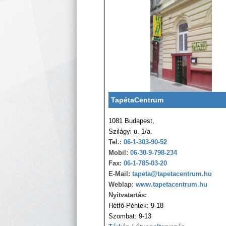
TapétaCentrum
1081 Budapest,
Szilágyi u. 1/a.
Tel.:
06-1-303-90-52
Mobil:
06-30-9-798-234
Fax:
06-1-785-03-20
E-Mail:
tapeta@tapetacentrum.hu
Weblap:
www.tapetacentrum.hu
Nyitvatartás:
Hétfő-Péntek: 9-18
Szombat: 9-13