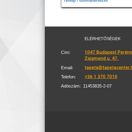
Térkép / útvonaltervezés
ELÉRHETŐSÉGEK
1047 Budapest Perény
Cím:
Zsigmond u. 47.
tapeta@tapetacenter.
Email:
+36 1 370 7010
Telefon:
Adószám:
11453835-2-07