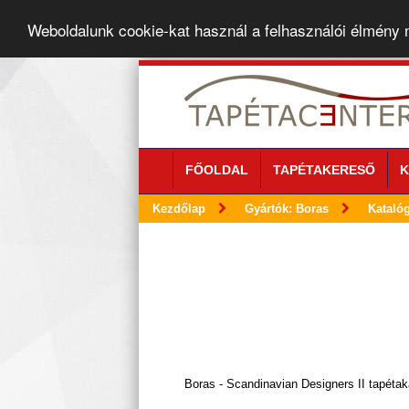
Weboldalunk cookie-kat használ a felhasználói élmény
FŐOLDAL
TAPÉTAKERESŐ
K
Kezdőlap
Gyártók: Boras
Kataló
Boras - Scandinavian Designers II tapétak