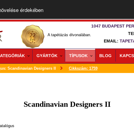
 növelése érdekében
1047 BUDAPEST PER
TE
A tapétázás élvonalában.
EMAIL:
TAPET
ATEGÓRIÁK
GYÁRTÓK
TÍPUSOK
BLOG
KAPCS
gus: Scandinavian Designers II
Cikkszám: 1759
Scandinavian Designers II
atalógus