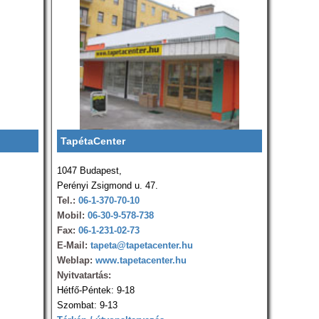
TapétaCenter
1047 Budapest,
Perényi Zsigmond u. 47.
Tel.:
06-1-370-70-10
Mobil:
06-30-9-578-738
Fax:
06-1-231-02-73
E-Mail:
tapeta@tapetacenter.hu
Weblap:
www.tapetacenter.hu
Nyitvatartás:
Hétfő-Péntek: 9-18
Szombat: 9-13