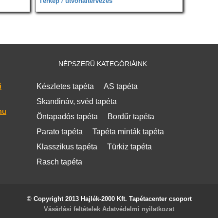
Térkép / útvonaltervezés
NÉPSZERŰ KATEGÓRIÁINK
i
Készletes tapéta
AS tapéta
Skandináv, svéd tapéta
hu
Öntapadós tapéta
Bordűr tapéta
Parato tapéta
Tapéta minták tapéta
Klasszikus tapéta
Türkiz tapéta
Rasch tapéta
© Copyright 2013 Hajlék-2000 Kft. Tapétacenter csoport
Vásárlási feltételek
Adatvédelmi nyilatkozat