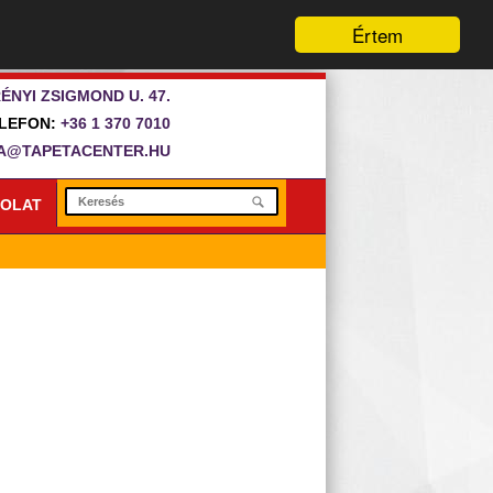
Értem
ÉNYI ZSIGMOND U. 47.
LEFON:
+36 1 370 7010
A@TAPETACENTER.HU
OLAT