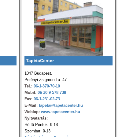
TapétaCenter
1047 Budapest,
Perényi Zsigmond u. 47.
Tel.:
06-1-370-70-10
Mobil:
06-30-9-578-738
Fax:
06-1-231-02-73
E-Mail:
tapeta@tapetacenter.hu
Weblap:
www.tapetacenter.hu
Nyitvatartás:
Hétfő-Péntek: 9-18
Szombat: 9-13