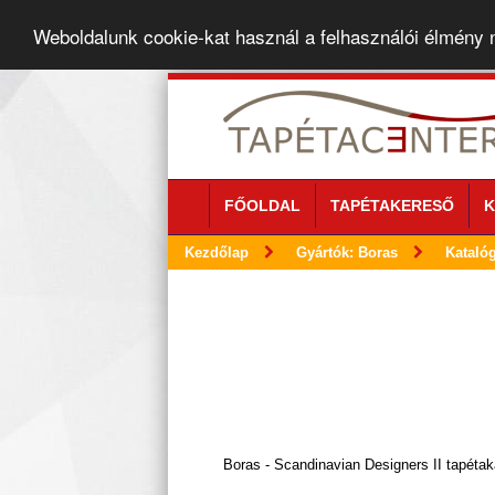
Weboldalunk cookie-kat használ a felhasználói élmény
FŐOLDAL
TAPÉTAKERESŐ
K
Kezdőlap
Gyártók: Boras
Kataló
Boras - Scandinavian Designers II tapétak