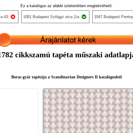
Ez a katalógus az alábbi üzleteinkben megtekinthető:
a 43:
1081 Budapest Szilágyi utca 1/a:
1047 Budapest Perény
1782 cikkszamú tapéta műszaki adatlapj
Boras gyár tapétája a Scandinavian Designers II katalógusból