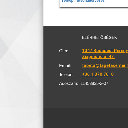
Térkép / útvonaltervezés
ELÉRHETŐSÉGEK
1047 Budapest Perény
Cím:
Zsigmond u. 47.
tapeta@tapetacenter.
Email:
+36 1 370 7010
Telefon:
Adószám:
11453835-2-07