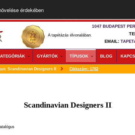
 növelése érdekében
1047 BUDAPEST PER
TE
A tapétázás élvonalában.
EMAIL:
TAPET
ATEGÓRIÁK
GYÁRTÓK
TÍPUSOK
BLOG
KAPCS
gus: Scandinavian Designers II
Cikkszám: 1782
Scandinavian Designers II
atalógus