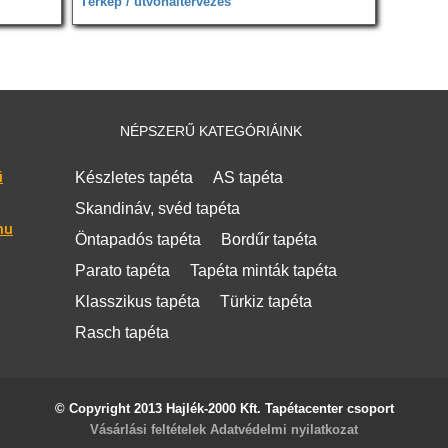
Térkép / útvonaltervezés
NÉPSZERŰ KATEGÓRIÁINK
i
Készletes tapéta
AS tapéta
Skandináv, svéd tapéta
hu
Öntapadós tapéta
Bordűr tapéta
Parato tapéta
Tapéta minták tapéta
Klasszikus tapéta
Türkiz tapéta
Rasch tapéta
© Copyright 2013 Hajlék-2000 Kft. Tapétacenter csoport
Vásárlási feltételek
Adatvédelmi nyilatkozat