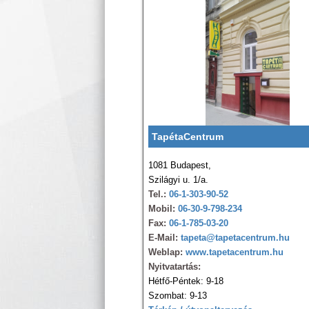
TapétaCentrum
1081 Budapest,
Szilágyi u. 1/a.
Tel.:
06-1-303-90-52
Mobil:
06-30-9-798-234
Fax:
06-1-785-03-20
E-Mail:
tapeta@tapetacentrum.hu
Weblap:
www.tapetacentrum.hu
Nyitvatartás:
Hétfő-Péntek: 9-18
Szombat: 9-13