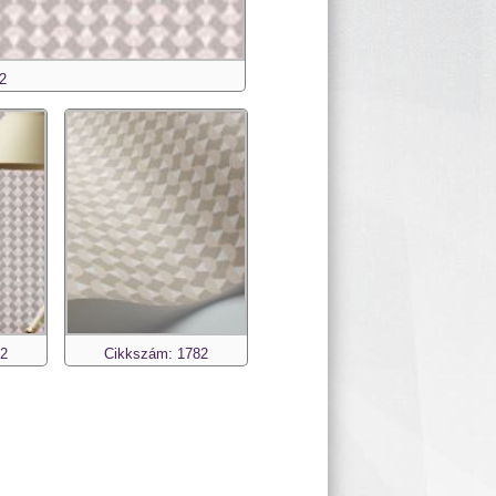
2
82
Cikkszám: 1782