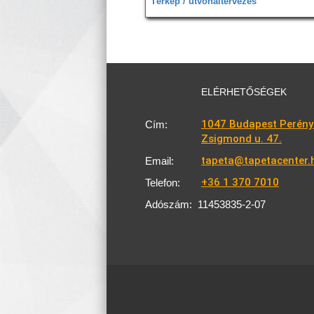
Térkép / útvonaltervezés
ELÉRHETŐSÉGEK
1047 Budapest Perény
Cím:
Zsigmond u. 47.
tapeta@tapetacenter.
Email:
+36 1 370 7010
Telefon:
Adószám:
11453835-2-07