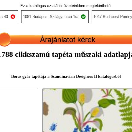
Ez a katalógus az alábbi üzleteinkben megtekinthető:
a 43:
1081 Budapest Szilágyi utca 1/a:
1047 Budapest Perény
1788 cikkszamú tapéta műszaki adatlapj
Boras gyár tapétája a Scandinavian Designers II katalógusból