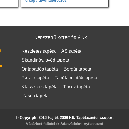
Térkép / útvonaltervezés
NÉPSZERŰ KATEGÓRIÁINK
i
Készletes tapéta
AS tapéta
Skandináv, svéd tapéta
hu
Öntapadós tapéta
Bordűr tapéta
Parato tapéta
Tapéta minták tapéta
Klasszikus tapéta
Türkiz tapéta
Rasch tapéta
© Copyright 2013 Hajlék-2000 Kft. Tapétacenter csoport
Vásárlási feltételek
Adatvédelmi nyilatkozat