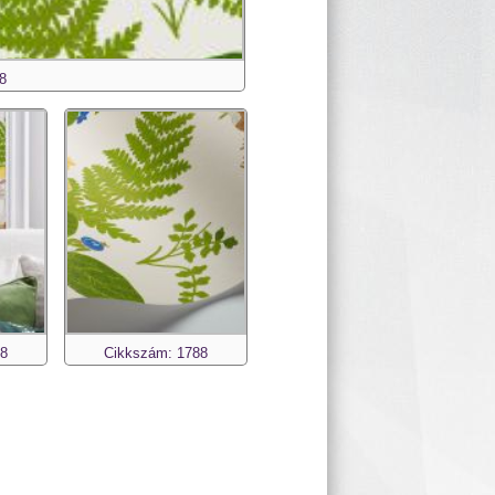
8
88
Cikkszám: 1788