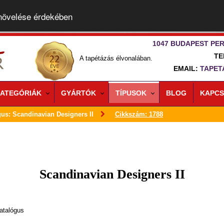
 növelése érdekében
1047 BUDAPEST PER
TE
A tapétázás élvonalában.
EMAIL:
TAPET
ATEGÓRIÁK
GYÁRTÓK
TÍPUSOK
BLOG
KAPCS
gus: Scandinavian Designers II
Cikkszám: 1788
Scandinavian Designers II
atalógus