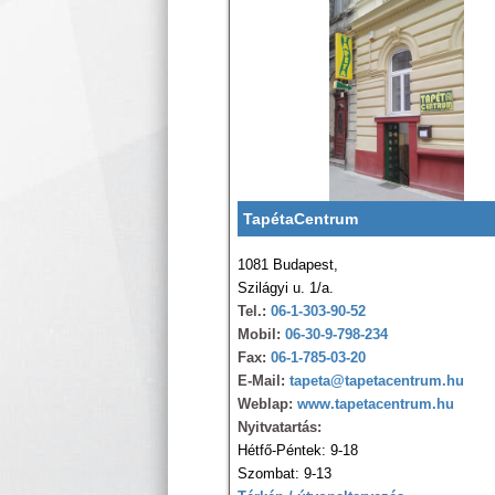
TapétaCentrum
1081 Budapest,
Szilágyi u. 1/a.
Tel.:
06-1-303-90-52
Mobil:
06-30-9-798-234
Fax:
06-1-785-03-20
E-Mail:
tapeta@tapetacentrum.hu
Weblap:
www.tapetacentrum.hu
Nyitvatartás:
Hétfő-Péntek: 9-18
Szombat: 9-13