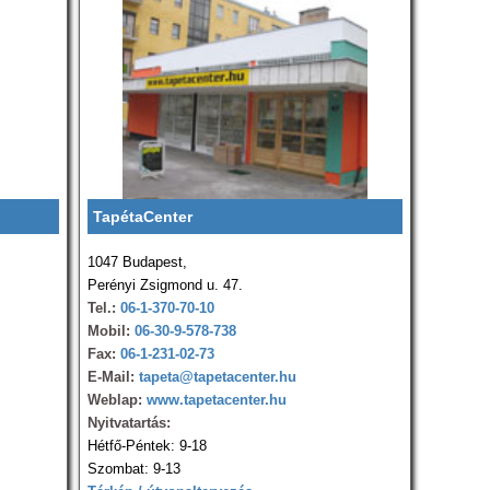
TapétaCenter
1047 Budapest,
Perényi Zsigmond u. 47.
Tel.:
06-1-370-70-10
Mobil:
06-30-9-578-738
Fax:
06-1-231-02-73
E-Mail:
tapeta@tapetacenter.hu
Weblap:
www.tapetacenter.hu
Nyitvatartás:
Hétfő-Péntek: 9-18
Szombat: 9-13