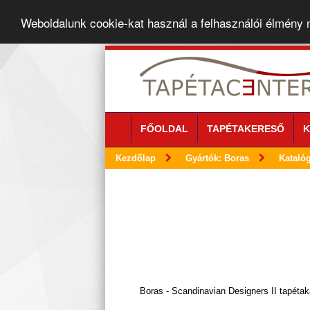
Weboldalunk cookie-kat használ a felhasználói élmény
FŐOLDAL
TAPÉTAKERESŐ
K
Kezdőlap
Gyártók: Boras
Kataló
Boras - Scandinavian Designers II tapétak