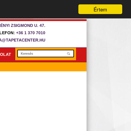
Értem
ÉNYI ZSIGMOND U. 47.
LEFON:
+36 1 370 7010
A@TAPETACENTER.HU
OLAT