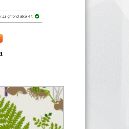
i Zsigmond utca 47:
a