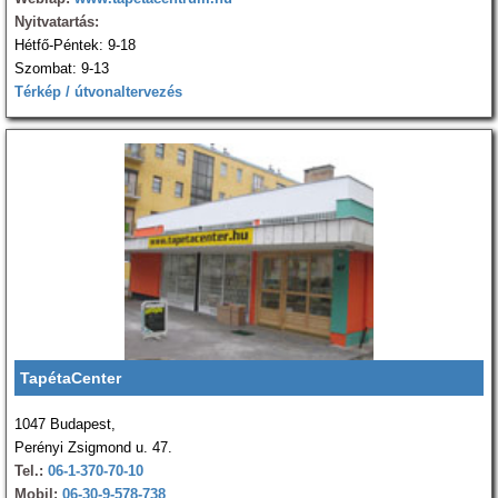
Nyitvatartás:
Hétfő-Péntek: 9-18
Szombat: 9-13
Térkép / útvonaltervezés
TapétaCenter
1047 Budapest,
Perényi Zsigmond u. 47.
Tel.:
06-1-370-70-10
Mobil:
06-30-9-578-738