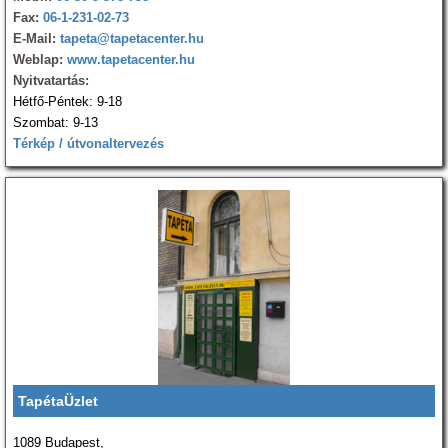
Fax:
06-1-231-02-73
E-Mail:
tapeta@tapetacenter.hu
Weblap:
www.tapetacenter.hu
Nyitvatartás:
Hétfő-Péntek: 9-18
Szombat: 9-13
Térkép / útvonaltervezés
TapétaÜzlet
1089 Budapest,