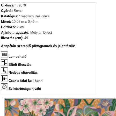
Cikkszám:
2079
Gyártó:
Boras
Katalógus:
Swedisch Designers
Méret:
10,05 m x 0,49 m
Hordozó:
vlies
Ajánlott ragasztó:
Metylan Direct
Illesztés (cm):
49
A tapétán szereplő piktogramok és jelentésük:
Lemosható
Eltolt illesztés
Nedves eltávolítás
Csak a falat kell kenni
Színtartósága kiváló