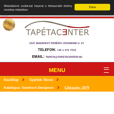
Weboldalunk cookie-kat használ a felhasználói élmény
Értem
növelése érdekében
1047 BUDAPEST PERÉNYI ZSIGMOND U. 47.
TELEFON:
+36 1 370 7010
EMAIL:
TAPETA@TAPETACENTER.HU
MENU
Kezdőlap
Gyártók: Boras
Katalógus: Swedisch Designers
Cikkszám: 2079