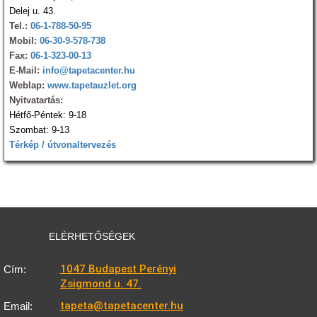
Delej u. 43.
Tel.:
06-1-788-50-95
Mobil:
06-30-9-578-738
Fax:
06-1-323-00-13
E-Mail:
info@tapetacenter.hu
Weblap:
www.tapetauzlet.org
Nyitvatartás:
Hétfő-Péntek: 9-18
Szombat: 9-13
Térkép / útvonaltervezés
ELÉRHETŐSÉGEK
1047 Budapest Perényi
Cím:
Zsigmond u. 47.
tapeta@tapetacenter.hu
Email: