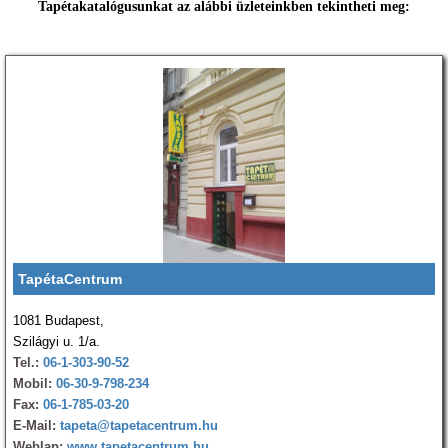
Tapétakatalógusunkat az alábbi üzleteinkben tekintheti meg:
TapétaCentrum
1081 Budapest,
Szilágyi u. 1/a.
Tel.:
06-1-303-90-52
Mobil:
06-30-9-798-234
Fax:
06-1-785-03-20
E-Mail:
tapeta@tapetacentrum.hu
Weblap:
www.tapetacentrum.hu