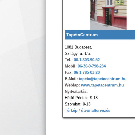
TapétaCentrum
1081 Budapest,
Szilágyi u. 1/a.
Tel.:
06-1-303-90-52
Mobil:
06-30-9-798-234
Fax:
06-1-785-03-20
E-Mail:
tapeta@tapetacentrum.hu
Weblap:
www.tapetacentrum.hu
Nyitvatartás:
Hétfő-Péntek: 9-18
Szombat: 9-13
Térkép / útvonaltervezés