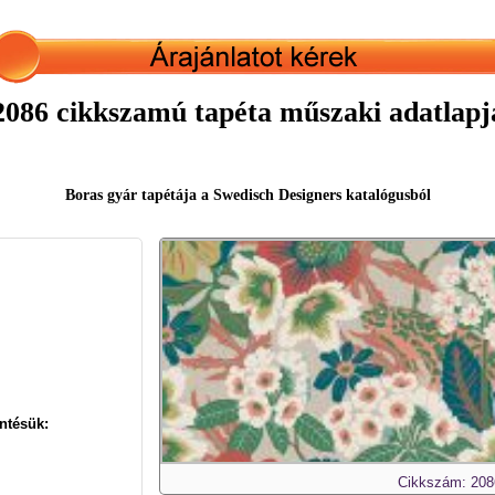
2086 cikkszamú tapéta műszaki adatlapj
Boras gyár tapétája a Swedisch Designers katalógusból
ntésük:
Cikkszám: 208