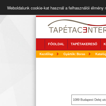
Weboldalunk cookie-kat használ a felhasználói élmény
FŐOLDAL
TAPÉTAKERESŐ
K
Kezdőlap
Gyártók: Boras
Kataló
1089 Budapest Delej utc