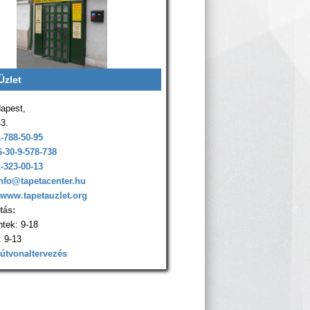
Üzlet
apest,
43.
1-788-50-95
6-30-9-578-738
1-323-00-13
nfo@tapetacenter.hu
www.tapetauzlet.org
tás:
ntek: 9-18
 9-13
 útvonaltervezés