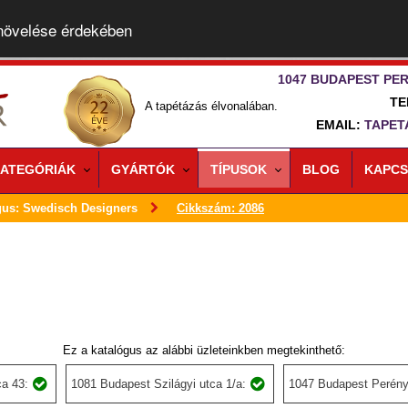
 növelése érdekében
1047 BUDAPEST PER
TE
A tapétázás élvonalában.
EMAIL:
TAPET
ATEGÓRIÁK
GYÁRTÓK
TÍPUSOK
BLOG
KAPCS
gus: Swedisch Designers
Cikkszám: 2086
Ez a katalógus az alábbi üzleteinkben megtekinthető:
a 43:
1081 Budapest Szilágyi utca 1/a:
1047 Budapest Perény