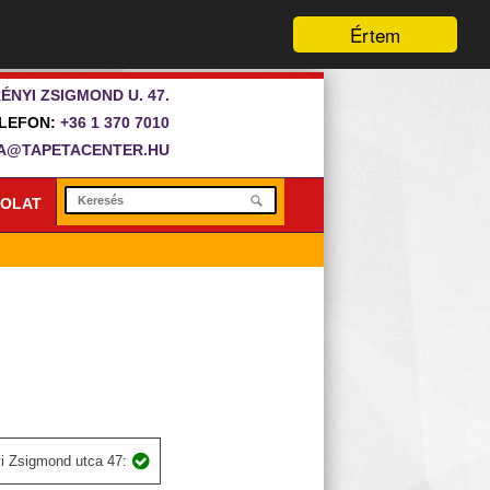
Értem
ÉNYI ZSIGMOND U. 47.
LEFON:
+36 1 370 7010
A@TAPETACENTER.HU
OLAT
i Zsigmond utca 47: