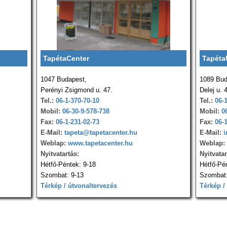
TapétaCenter
Tapéta
1047 Budapest,
1089 Bud
Perényi Zsigmond u. 47.
Delej u. 
Tel.:
06-1-370-70-10
Tel.:
06-
Mobil:
06-30-9-578-738
Mobil:
0
Fax:
06-1-231-02-73
Fax:
06-
E-Mail:
tapeta@tapetacenter.hu
E-Mail:
i
Weblap:
www.tapetacenter.hu
Weblap:
Nyitvatartás:
Nyitvatar
Hétfő-Péntek: 9-18
Hétfő-Pé
Szombat: 9-13
Szombat:
Térkép / útvonaltervezés
Térkép /