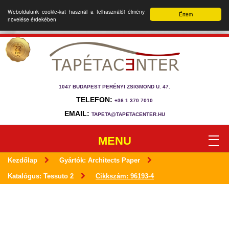
Weboldalunk cookie-kat használ a felhasználói élmény
Értem
növelése érdekében
1047 BUDAPEST PERÉNYI ZSIGMOND U. 47.
TELEFON:
+36 1 370 7010
EMAIL:
TAPETA@TAPETACENTER.HU
MENU
Kezdőlap
Gyártók: Architects Paper
Katalógus: Tessuto 2
Cikkszám: 96193-4