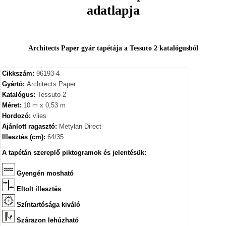
adatlapja
Architects Paper gyár tapétája a Tessuto 2 katalógusból
Cikkszám:
96193-4
Gyártó:
Architects Paper
Katalógus:
Tessuto 2
Méret:
10 m x 0,53 m
Hordozó:
vlies
Ajánlott ragasztó:
Metylan Direct
Illesztés (cm):
64/35
A tapétán szereplő piktogramok és jelentésük:
Gyengén mosható
Eltolt illesztés
Színtartósága kiváló
Szárazon lehúzható