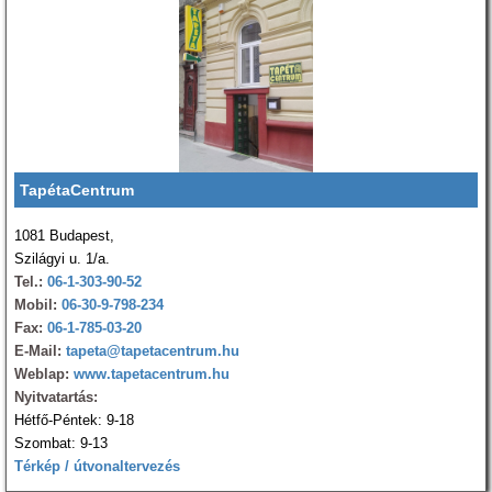
TapétaCentrum
1081 Budapest,
Szilágyi u. 1/a.
Tel.:
06-1-303-90-52
Mobil:
06-30-9-798-234
Fax:
06-1-785-03-20
E-Mail:
tapeta@tapetacentrum.hu
Weblap:
www.tapetacentrum.hu
Nyitvatartás:
Hétfő-Péntek: 9-18
Szombat: 9-13
Térkép / útvonaltervezés